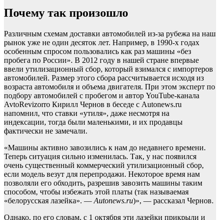
Почему так произошло
Различным схемам доставки автомобилей из-за рубежа на наш
рынок уже не один десяток лет. Например, в 1990-х годах
особенным спросом пользовались как раз машины «без
пробега по России». В 2012 году в нашей стране впервые
ввели утилизационный сбор, который взимался с импортеров
автомобилей. Размер этого сбора рассчитывается исходя из
возраста автомобиля и объема двигателя. При этом эксперт по
подбору автомобилей с пробегом и автор YouTube-канала
AvtoRevizorro Кирилл Чернов в беседе с Autonews.ru
напомнил, что ставки «утиля», даже несмотря на
индексации, тогда были маленькими, и их продавцы
фактически не замечали.
«Машины активно завозились к нам до недавнего времени.
Теперь ситуация сильно изменилась. Так, у нас появился
очень существенный коммерческий утилизационный сбор,
если модель везут для перепродажи. Некоторое время нам
позволяли его обходить, разрешив завозить машины таким
способом, чтобы избежать этой платы (так называемая
«белорусская лазейка». —
Autonews.ru
)», — рассказал Чернов.
Однако, по его словам, с 1 октября эти лазейки прикрыли и