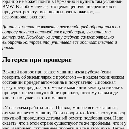
юрлицо не может пойти в Германию и купить там условный
BMW. В любом случае, это целая цепочка посредников и
предусмотреть тут все нюансы очень тяжело», —
резюмировал эксперт.
Данная заметка не является рекомендацией обращаться по
вопросу покупки автомобиля к продавцам, указанным в
материале. Каждому клиенту следует самостоятельно
выбирать контрагента, учитывая все обстоятельства и
риски.
Лотерея при проверке
Важный вопрос при заказе машины из-за рубежа (если
говорить об экземплярах с пробегом) — в каком техническом
состоянии приедет автомобиль к покупателю. Лисовская
сразу предупредила, что мелкие компании зачастую никаких
проверок перед покупкой не проводят, поэтому на выходе
клиент получает «кота в мешке».
«У нас схема работы иная. Правда, многое все же зависит,
откуда мы везем машину. Если говорить о Китае, то тут перед
покупкой проводится детальный осмотр подборщиком. Надо
сказать, что в этой стране существуют те же проблемы, что и у
нас. Например, скрученные пробеги и все в этом духе. Также