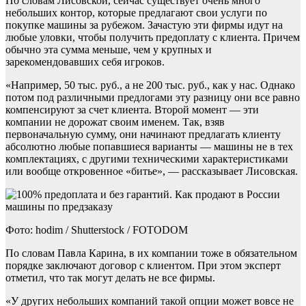
По словам Лисовской, сейчас существует очень много
небольших контор, которые предлагают свои услуги по
покупке машины за рубежом. Зачастую эти фирмы идут на
любые уловки, чтобы получить предоплату с клиента. Причем
обычно эта сумма меньше, чем у крупных и
зарекомендовавших себя игроков.
«Например, 50 тыс. руб., а не 200 тыс. руб., как у нас. Однако
потом под различными предлогами эту разницу они все равно
компенсируют за счет клиента. Второй момент — эти
компании не дорожат своим именем. Так, взяв
первоначальную сумму, они начинают предлагать клиенту
абсолютно любые попавшиеся варианты — машины не в тех
комплектациях, с другими техническими характеристиками
или вообще откровенное «битье», — рассказывает Лисовская.
Фото: hodim / Shutterstock / FOTODOM
По словам Павла Карина, в их компании тоже в обязательном
порядке заключают договор с клиентом. При этом эксперт
отметил, что так могут делать не все фирмы.
«У других небольших компаний такой опции может вовсе не