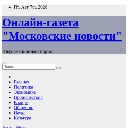
Перейти
Пт. Авг 7th, 2026
к
содержимому
Онлайн-газета
"Московские новости"
Информационный портал
Главная
Политика
Экономика
Происшествия
В мире
Общество
Наука
Культура
Авто - Мото