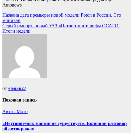
Autonews
Навигация
Названа дата премьеры новой модели Foton в России. Это
минивэн
по
Серый импорт, новый УАЗ «Патриот» и тарифы ОСАГО.
записям
Итоги недели
от
elenan27
Похожая запись
Авто - Мото
«Неугоняемых машин не существует». Большой разговор
об автокражах