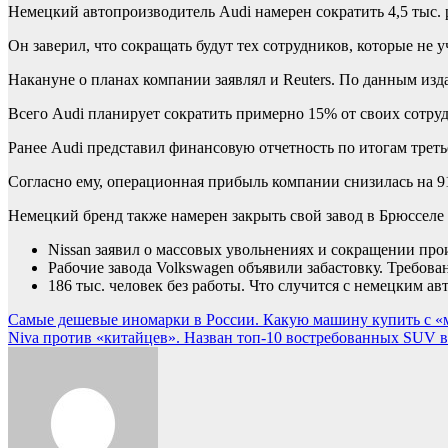
Немецкий автопроизводитель Audi намерен сократить 4,5 тыс.
Он заверил, что сокращать будут тех сотрудников, которые не
Накануне о планах компании заявлял и Reuters. По данным изд
Всего Audi планирует сократить примерно 15% от своих сотруд
Ранее Audi представил финансовую отчетность по итогам третьег
Согласно ему, операционная прибыль компании снизилась на 91%
Немецкий бренд также намерен закрыть свой завод в Брюсселе в
Nissan заявил о массовых увольнениях и сокращении пр
Рабочие завода Volkswagen объявили забастовку. Требов
186 тыс. человек без работы. Что случится с немецким а
Навигация
Самые дешевые иномарки в России. Какую машину купить с «
Niva против «китайцев». Назван топ-10 востребованных SUV в
по
записям