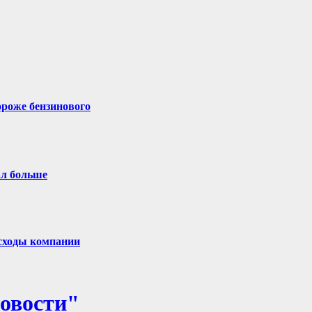
ороже бензинового
ал больше
сходы компании
овости"