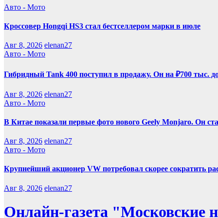
Авто - Мото
Кроссовер Hongqi HS3 стал бестселлером марки в июле
Авг 8, 2026
elenan27
Авто - Мото
Гибридный Tank 400 поступил в продажу. Он на ₽700 тыс. д
Авг 8, 2026
elenan27
Авто - Мото
В Китае показали первые фото нового Geely Monjaro. Он ст
Авг 8, 2026
elenan27
Авто - Мото
Крупнейший акционер VW потребовал скорее сократить ра
Авг 8, 2026
elenan27
Онлайн-газета "Московские н