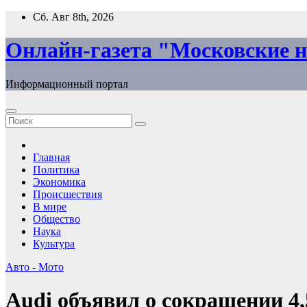
Перейти
Сб. Авг 8th, 2026
к
содержимому
Онлайн-газета "Московские н
Информационный портал
Главная
Политика
Экономика
Происшествия
В мире
Общество
Наука
Культура
Авто - Мото
Audi объявил о сокращении 4,