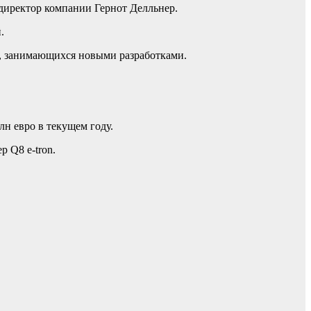
 директор компании Гернот Делльнер.
й.
ях, занимающихся новыми разработками.
лн евро в текущем году.
 Q8 e-tron.