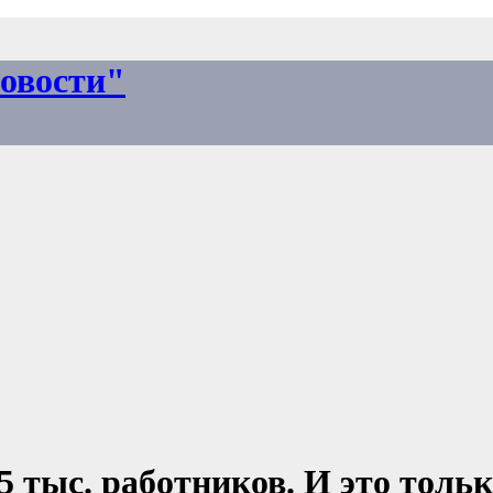
овости"
5 тыс. работников. И это толь