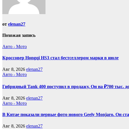
от
elenan27
Похожая запись
Авто - Мото
Кроссовер Hongqi HS3 стал бестселлером марки в июле
Авг 8, 2026
elenan27
Авто - Мото
Гибридный Tank 400 поступил в продажу. Он на ₽700 тыс. д
Авг 8, 2026
elenan27
Авто - Мото
В Китае показали первые фото нового Geely Monjaro. Он ст
Авг 8, 2026
elenan27