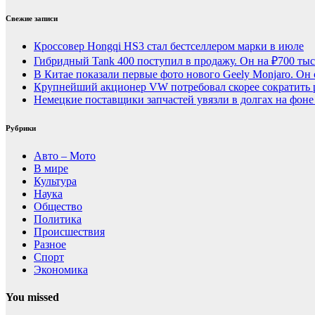
Свежие записи
Кроссовер Hongqi HS3 стал бестселлером марки в июле
Гибридный Tank 400 поступил в продажу. Он на ₽700 тыс
В Китае показали первые фото нового Geely Monjaro. Он 
Крупнейший акционер VW потребовал скорее сократить 
Немецкие поставщики запчастей увязли в долгах на фоне
Рубрики
Авто – Мото
В мире
Культура
Наука
Общество
Политика
Происшествия
Разное
Спорт
Экономика
You missed