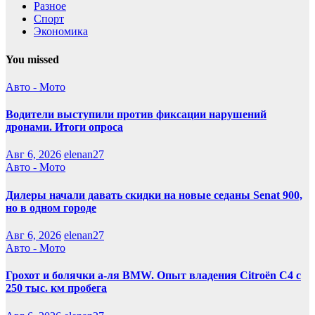
Разное
Спорт
Экономика
You missed
Авто - Мото
Водители выступили против фиксации нарушений
дронами. Итоги опроса
Авг 6, 2026
elenan27
Авто - Мото
Дилеры начали давать скидки на новые седаны Senat 900,
но в одном городе
Авг 6, 2026
elenan27
Авто - Мото
Грохот и болячки а-ля BMW. Опыт владения Citroёn C4 с
250 тыс. км пробега