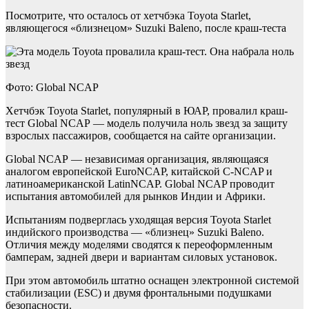
Посмотрите, что осталось от хетчбэка Toyota Starlet,
являющегося «близнецом» Suzuki Baleno, после краш-теста
Фото: Global NCAP
Хетчбэк Toyota Starlet, популярный в ЮАР, провалил краш-
тест Global NCAP — модель получила ноль звезд за защиту
взрослых пассажиров, сообщается на сайте организации.
Global NCAP — независимая организация, являющаяся
аналогом европейской EuroNCAP, китайской C-NCAP и
латиноамериканской LatinNCAP. Global NCAP проводит
испытания автомобилей для рынков Индии и Африки.
Испытаниям подверглась уходящая версия Toyota Starlet
индийского производства — «близнец» Suzuki Baleno.
Отличия между моделями сводятся к переоформленным
бамперам, задней двери и вариантам силовых установок.
При этом автомобиль штатно оснащен электронной системой
стабилизации (ESC) и двумя фронтальными подушками
безопасности.