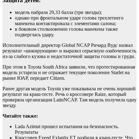
Защита детей:
модель набрала 29,33 балла (три звезды);
однако при фронтальном ударе голова трехлетнего
манекена контактировала с элементами салона;
в боковом столкновении голова манекена также
подверглась удару.
Исполнительный директор Global NCAP Ричард Вудс назвал
результат «шокирующим» и выразил серьезную озабоченность
из-за слабого кузова и недостаточной защиты головы и груди.
При этом в Toyota South Africa заявили, что протестированная
модель устарела и не отражает текущее поколение Starlet на
рынке ЮАР, передает Citizen.
Ранее другая модель Toyota уже показывала не очень хороший
результат на краш-тесте. Речь о кроссовере Raize, который
проверяла организация LatinNCAP. Там модель получила одну
звезду.
Читайте также:
Lada Azimut прошел испытания на безопасность.
Результаты
Кроссовер Exeed Exlantix ET разбили в краш-тесте. Что