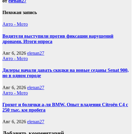
от
elenan27
Похожая запись
Авто - Мото
Водители выступили против фиксации нарушений
дронами. Итоги опроса
Авг 6, 2026
elenan27
Авто - Мото
Дилеры начали давать скидки на новые седаны Senat 900,
но в одном городе
Авг 6, 2026
elenan27
Авто - Мото
Грохот и болячки а-ля BMW. Опыт владения Citroёn C4 с
250 тыс. км пробега
Авг 6, 2026
elenan27
Добавить комментарий