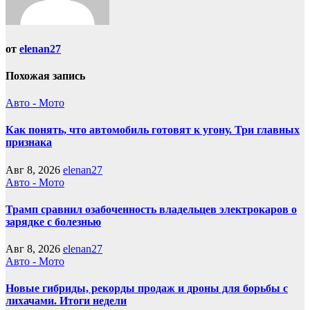
от
elenan27
Похожая запись
Авто - Мото
Как понять, что автомобиль готовят к угону. Три главных
признака
Авг 8, 2026
elenan27
Авто - Мото
Трамп сравнил озабоченность владельцев электрокаров о
зарядке с болезнью
Авг 8, 2026
elenan27
Авто - Мото
Новые гибриды, рекорды продаж и дроны для борьбы с
лихачами. Итоги недели