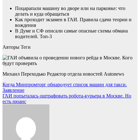
Поцарапали машину во дворе или на парковке: что
делать и куда обращаться
Как проходит экзамен в ГАИ. Правила сдачи теории и
вождения
В Думе и СФ описали самые опасные схемы обмана
водителей. Топ-3
Авторы Теги
Михаил Переходько Редактор отдела новостей Autonews
Навигация
Когда Минпромторг обнародует список машин для такси.
Заявление
по
ГАИ попыталась оштрафовать робота-курьера в Москве. Но
записям
есть нюанс