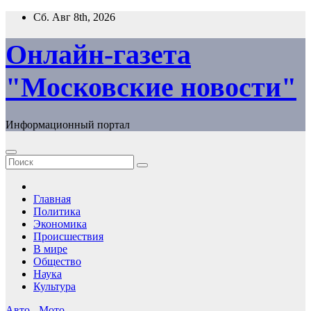
Перейти
Сб. Авг 8th, 2026
к
содержимому
Онлайн-газета
"Московские новости"
Информационный портал
Главная
Политика
Экономика
Происшествия
В мире
Общество
Наука
Культура
Авто - Мото