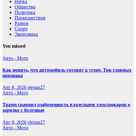
Наука
Общество
Политика
Происшествия
Разное
Спорт
Экономика
You missed
Авто - Мото
Как понять, что автомобиль готовят к угону. Три главных
признака
Авг 8, 2026
elenan27
Авто - Мото
Трамп сравнил озабоченность владельцев электрокаров о
зарядке с болезнью
Авг 8, 2026
elenan27
Авто - Мото