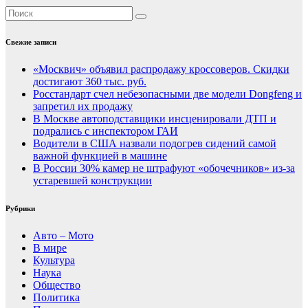
Свежие записи
«Москвич» объявил распродажу кроссоверов. Скидки
достигают 360 тыс. руб.
Росстандарт счел небезопасными две модели Dongfeng и
запретил их продажу
В Москве автоподставщики инсценировали ДТП и
подрались с инспектором ГАИ
Водители в США назвали подогрев сидений самой
важной функцией в машине
В России 30% камер не штрафуют «обочечников» из-за
устаревшей конструкции
Рубрики
Авто – Мото
В мире
Культура
Наука
Общество
Политика