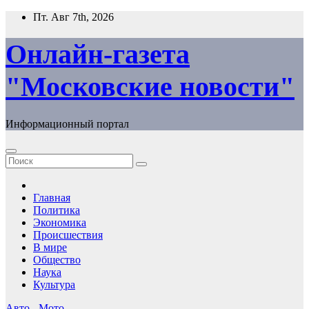
Перейти
Пт. Авг 7th, 2026
к
содержимому
Онлайн-газета
"Московские новости"
Информационный портал
Главная
Политика
Экономика
Происшествия
В мире
Общество
Наука
Культура
Авто - Мото