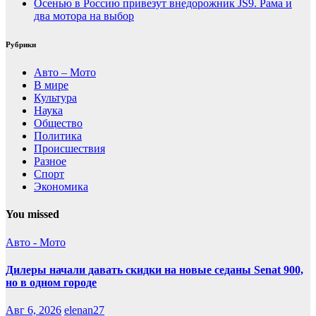
Осенью в Россию привезут внедорожник JS9. Рама и
два мотора на выбор
Рубрики
Авто – Мото
В мире
Культура
Наука
Общество
Политика
Происшествия
Разное
Спорт
Экономика
You missed
Авто - Мото
Дилеры начали давать скидки на новые седаны Senat 900,
но в одном городе
Авг 6, 2026
elenan27