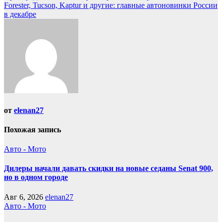
Forester, Tucson, Kaptur и другие: главные автоновинки России
по
в декабре
записям
от
elenan27
Похожая запись
Авто - Мото
Дилеры начали давать скидки на новые седаны Senat 900,
но в одном городе
Авг 6, 2026
elenan27
Авто - Мото