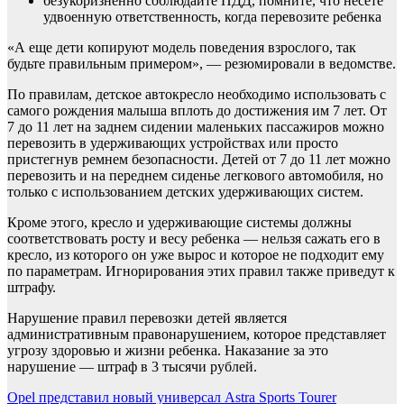
безукоризненно соблюдайте ПДД, помните, что несете
удвоенную ответственность, когда перевозите ребенка
«А еще дети копируют модель поведения взрослого, так
будьте правильным примером», — резюмировали в ведомстве.
По правилам, детское автокресло необходимо использовать с
самого рождения малыша вплоть до достижения им 7 лет. От
7 до 11 лет на заднем сидении маленьких пассажиров можно
перевозить в удерживающих устройствах или просто
пристегнув ремнем безопасности. Детей от 7 до 11 лет можно
перевозить и на переднем сиденье легкового автомобиля, но
только с использованием детских удерживающих систем.
Кроме этого, кресло и удерживающие системы должны
соответствовать росту и весу ребенка — нельзя сажать его в
кресло, из которого он уже вырос и которое не подходит ему
по параметрам. Игнорирования этих правил также приведут к
штрафу.
Нарушение правил перевозки детей является
административным правонарушением, которое представляет
угрозу здоровью и жизни ребенка. Наказание за это
нарушение — штраф в 3 тысячи рублей.
Навигация
Opel представил новый универсал Astra Sports Tourer