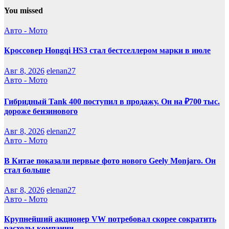
You missed
Авто - Мото
Кроссовер Hongqi HS3 стал бестселлером марки в июле
Авг 8, 2026
elenan27
Авто - Мото
Гибридный Tank 400 поступил в продажу. Он на ₽700 тыс.
дороже бензинового
Авг 8, 2026
elenan27
Авто - Мото
В Китае показали первые фото нового Geely Monjaro. Он
стал больше
Авг 8, 2026
elenan27
Авто - Мото
Крупнейший акционер VW потребовал скорее сократить
расходы компании