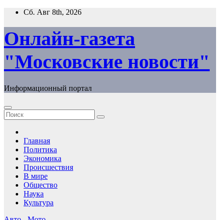
Перейти
Сб. Авг 8th, 2026
к
содержимому
Онлайн-газета
"Московские новости"
Информационный портал
Главная
Политика
Экономика
Происшествия
В мире
Общество
Наука
Культура
Авто - Мото