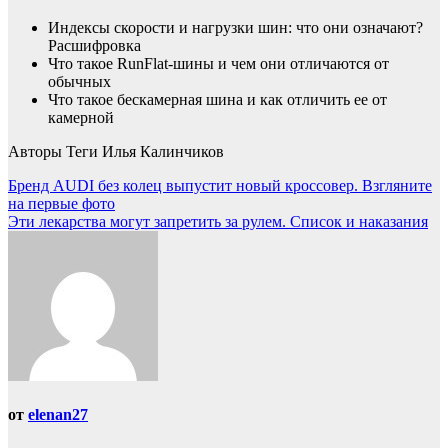
Индексы скорости и нагрузки шин: что они означают?
Расшифровка
Что такое RunFlat-шины и чем они отличаются от
обычных
Что такое бескамерная шина и как отличить ее от
камерной
Авторы Теги Илья Калинчиков
Навигация
Бренд AUDI без колец выпустит новый кроссовер. Взгляните
на первые фото
по
Эти лекарства могут запретить за рулем. Список и наказания
записям
от
elenan27