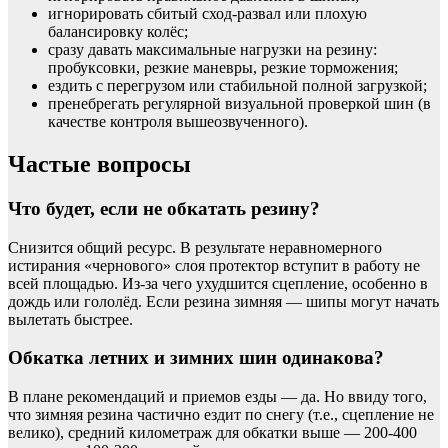
игнорировать сбитый сход-развал или плохую
балансировку колёс;
сразу давать максимальные нагрузки на резину:
пробуксовки, резкие маневры, резкие торможения;
ездить с перегрузом или стабильной полной загрузкой;
пренебрегать регулярной визуальной проверкой шин (в
качестве контроля вышеозвученного).
Частые вопросы
Что будет, если не обкатать резину?
Снизится общий ресурс. В результате неравномерного
истирания «чернового» слоя протектор вступит в работу не
всей площадью. Из-за чего ухудшится сцепление, особенно в
дождь или гололёд. Если резина зимняя — шипы могут начать
вылетать быстрее.
Обкатка летних и зимних шин одинакова?
В плане рекомендаций и приемов езды — да. Но ввиду того,
что зимняя резина частично ездит по снегу (т.е., сцепление не
велико), средний километраж для обкатки выше — 200-400