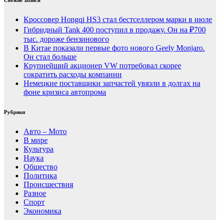
Кроссовер Hongqi HS3 стал бестселлером марки в июле
Гибридный Tank 400 поступил в продажу. Он на ₽700
тыс. дороже бензинового
В Китае показали первые фото нового Geely Monjaro.
Он стал больше
Крупнейший акционер VW потребовал скорее
сократить расходы компании
Немецкие поставщики запчастей увязли в долгах на
фоне кризиса автопрома
Рубрики
Авто – Мото
В мире
Культура
Наука
Общество
Политика
Происшествия
Разное
Спорт
Экономика