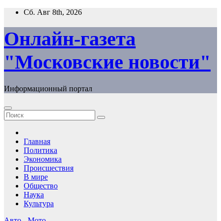
Перейти
Сб. Авг 8th, 2026
к
содержимому
Онлайн-газета
"Московские новости"
Информационный портал
Главная
Политика
Экономика
Происшествия
В мире
Общество
Наука
Культура
Авто - Мото