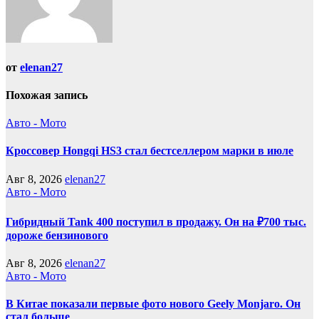
от
elenan27
Похожая запись
Авто - Мото
Кроссовер Hongqi HS3 стал бестселлером марки в июле
Авг 8, 2026
elenan27
Авто - Мото
Гибридный Tank 400 поступил в продажу. Он на ₽700 тыс.
дороже бензинового
Авг 8, 2026
elenan27
Авто - Мото
В Китае показали первые фото нового Geely Monjaro. Он
стал больше