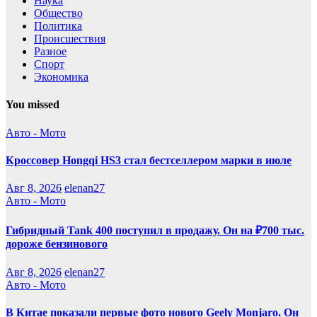
Наука
Общество
Политика
Происшествия
Разное
Спорт
Экономика
You missed
Авто - Мото
Кроссовер Hongqi HS3 стал бестселлером марки в июле
Авг 8, 2026
elenan27
Авто - Мото
Гибридный Tank 400 поступил в продажу. Он на ₽700 тыс.
дороже бензинового
Авг 8, 2026
elenan27
Авто - Мото
В Китае показали первые фото нового Geely Monjaro. Он