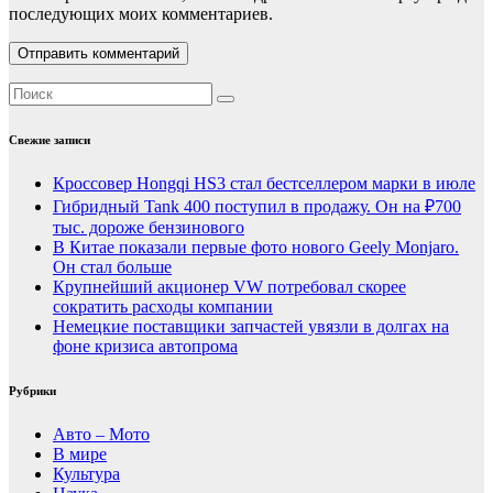
последующих моих комментариев.
Свежие записи
Кроссовер Hongqi HS3 стал бестселлером марки в июле
Гибридный Tank 400 поступил в продажу. Он на ₽700
тыс. дороже бензинового
В Китае показали первые фото нового Geely Monjaro.
Он стал больше
Крупнейший акционер VW потребовал скорее
сократить расходы компании
Немецкие поставщики запчастей увязли в долгах на
фоне кризиса автопрома
Рубрики
Авто – Мото
В мире
Культура