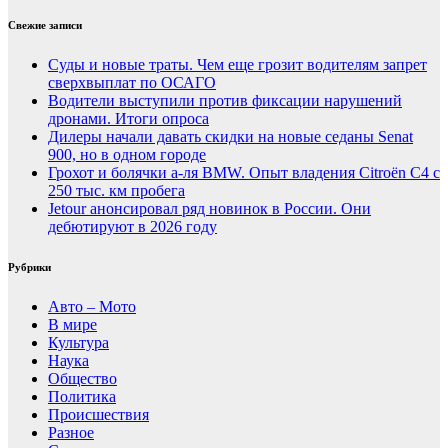
Свежие записи
Суды и новые траты. Чем еще грозит водителям запрет
сверхвыплат по ОСАГО
Водители выступили против фиксации нарушений
дронами. Итоги опроса
Дилеры начали давать скидки на новые седаны Senat
900, но в одном городе
Грохот и болячки а-ля BMW. Опыт владения Citroёn C4 с
250 тыс. км пробега
Jetour анонсировал ряд новинок в России. Они
дебютируют в 2026 году
Рубрики
Авто – Мото
В мире
Культура
Наука
Общество
Политика
Происшествия
Разное