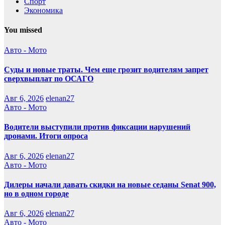
Спорт
Экономика
You missed
Авто - Мото
Суды и новые траты. Чем еще грозит водителям запрет
сверхвыплат по ОСАГО
Авг 6, 2026
elenan27
Авто - Мото
Водители выступили против фиксации нарушений
дронами. Итоги опроса
Авг 6, 2026
elenan27
Авто - Мото
Дилеры начали давать скидки на новые седаны Senat 900,
но в одном городе
Авг 6, 2026
elenan27
Авто - Мото