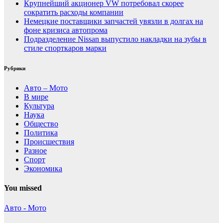
Крупнейший акционер VW потребовал скорее
сократить расходы компании
Немецкие поставщики запчастей увязли в долгах на
фоне кризиса автопрома
Подразделение Nissan выпустило накладки на зубы в
стиле спорткаров марки
Рубрики
Авто – Мото
В мире
Культура
Наука
Общество
Политика
Происшествия
Разное
Спорт
Экономика
You missed
Авто - Мото