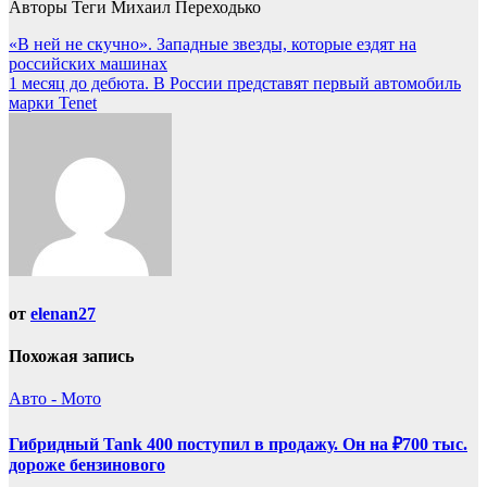
Авторы Теги Михаил Переходько
Навигация
«В ней не скучно». Западные звезды, которые ездят на
российских машинах
по
1 месяц до дебюта. В России представят первый автомобиль
записям
марки Tenet
от
elenan27
Похожая запись
Авто - Мото
Гибридный Tank 400 поступил в продажу. Он на ₽700 тыс.
дороже бензинового