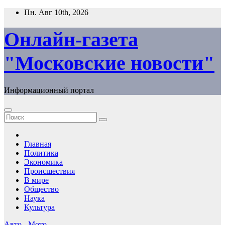
Перейти
Пн. Авг 10th, 2026
к
содержимому
Онлайн-газета
"Московские новости"
Информационный портал
Главная
Политика
Экономика
Происшествия
В мире
Общество
Наука
Культура
Авто - Мото