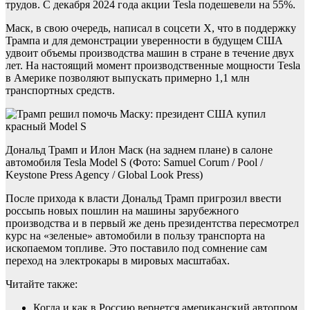
трудов. С декабря 2024 года акции Tesla подешевели на 55%.
Маск, в свою очередь, написал в соцсети X, что в поддержку
Трампа и для демонстрации уверенности в будущем США
удвоит объемы производства машин в стране в течение двух
лет. На настоящий момент производственные мощности Tesla
в Америке позволяют выпускать примерно 1,1 млн
транспортных средств.
Дональд Трамп и Илон Маск (на заднем плане) в салоне
автомобиля Tesla Model S (Фото: Samuel Corum / Pool /
Keystone Press Agency / Global Look Press)
После прихода к власти Дональд Трамп пригрозил ввести
россыпь новых пошлин на машины зарубежного
производства и в первый же день президентства пересмотрел
курс на «зеленые» автомобили в пользу транспорта на
ископаемом топливе. Это поставило под сомнение сам
переход на электрокары в мировых масштабах.
Читайте также:
Когда и как в Россию вернется американский автопром.