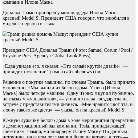
компании Илона Маска
Дональд Трамп приобрел у миллиардера Илона Маска
красный Model S. Президент США говорит, что влюбился в
модель с первого взгляда
Президент США Дональд Трамп (Фото: Samuel Corum / Pool /
Keystone Press Agency / Global Look Press)
«Едва увидев его, я сказал: «Это самый крутой дизайн», —
приводит пояснение Трампа сайт nbcnews.com.
Решение о покупке машины, по словам Трампа, было принято
мгновенно. «Мы вышли из Белого дома. У него [Илона
Маска] было четыре машины. Одну из них я купил публично,
на глазах у журналистов», — уточнил глава государства на
встрече с представителями бизнеса. «Мне нравится вот эта, и
я хочу такого же цвета», — указал он на красный Model S.
Южную лужайку Белого дома в ходе мероприятия превратили
в демонстрационный зал компании Tesla, принадлежащей
советнику Трампа, миллиардеру Илону Маску. По данным
источника, на самом деле машин было не четыре, а пять —