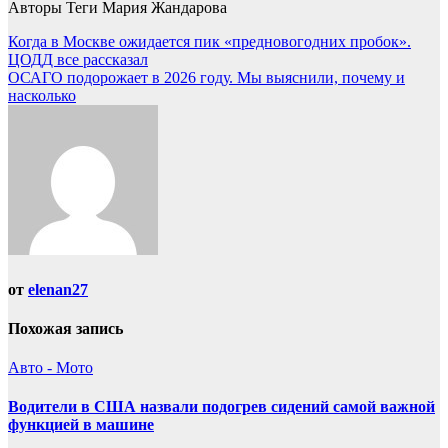
Авторы Теги Мария Жандарова
Навигация
Когда в Москве ожидается пик «предновогодних пробок».
ЦОДД все рассказал
по
ОСАГО подорожает в 2026 году. Мы выяснили, почему и
записям
насколько
от
elenan27
Похожая запись
Авто - Мото
Водители в США назвали подогрев сидений самой важной
функцией в машине