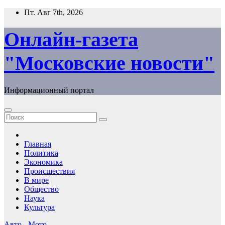
Перейти
Пт. Авг 7th, 2026
к
содержимому
Онлайн-газета
"Московские новости"
Информационный портал
Главная
Политика
Экономика
Происшествия
В мире
Общество
Наука
Культура
Авто - Мото