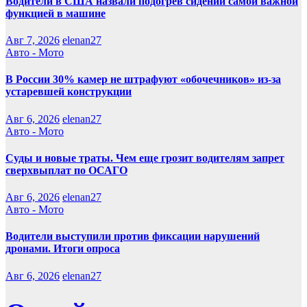
Водители в США назвали подогрев сидений самой важной
функцией в машине
Авг 7, 2026
elenan27
Авто - Мото
В России 30% камер не штрафуют «обочечников» из-за
устаревшей конструкции
Авг 6, 2026
elenan27
Авто - Мото
Суды и новые траты. Чем еще грозит водителям запрет
сверхвыплат по ОСАГО
Авг 6, 2026
elenan27
Авто - Мото
Водители выступили против фиксации нарушений
дронами. Итоги опроса
Авг 6, 2026
elenan27