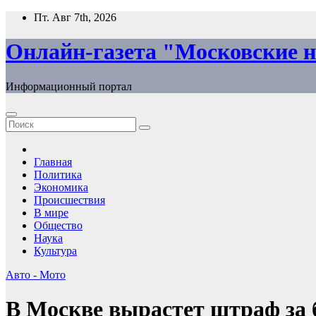
Перейти
Пт. Авг 7th, 2026
к
содержимому
Онлайн-газета "Московские н
Информационный портал
Главная
Политика
Экономика
Происшествия
В мире
Общество
Наука
Культура
Авто - Мото
В Москве вырастет штраф за б