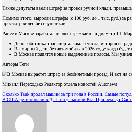
Также депутаты ввели штраф за провоз ручной клади, превышаю
Помимо этого, выросли штрафы (с 100 руб. до 1 тыс. руб.) за
просмотр видео без наушников.
Ранее в Москве заработал первый трамвайный диаметр Т1. Мар
День работника транспорта: какого числа, история и тра
Всемирный день без автомобиля в 2026 году: когда будет
В Москве появятся новые выделенные полосы. Мы узнали,
Авторы Теги
Михаил Переходько Редактор отдела новостей Autonews
Навигация
Сколько Tank продал машин за три года в России. Самые попу
В США дети попали в ДТП на угнанной Kia. При чем тут Сант
по
записям