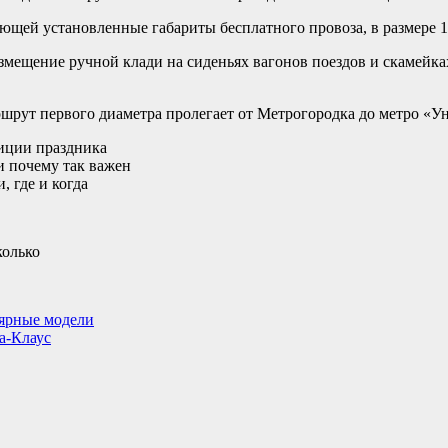
щей установленные габариты бесплатного провоза, в размере 1 
 размещение ручной клади на сиденьях вагонов поездов и скамей
шрут первого диаметра пролегает от Метрогородка до метро «Ун
диции праздника
 и почему так важен
 где и когда
лярные модели
а-Клаус