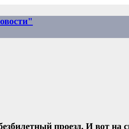
овости"
езбилетный проезд. И вот на 