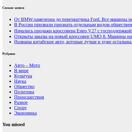
Свежие записи
От BMW-хамелеона до перехватчика Ford. Все машины н
В России призвали признать отдельным видом обществен
Начались продажи кроссовера Esteo V27 с господдержкой
Открыты заказы на новый кроссовер UMO 8. Машины нач
Названы китайские авто, которые лучше и хуже остальн
Рубрики
Авто – Мото
В мире
Культура
Наука
Общество
Политика
Происшествия
Разное
Спорт
Экономика
You missed