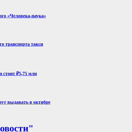
ого «Человека-паука»
го транспорта такси
н стоит ₽5,75 млн
ут выдавать в октябре
овости"