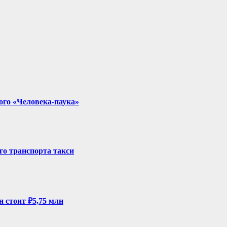
ого «Человека-паука»
го транспорта такси
н стоит ₽5,75 млн