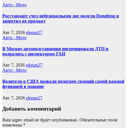
Авто - Мото
Росстандарт счел небезопасными две модели Dongfeng и
запретил их продажу
Авг 7, 2026
elenan27
Авто - Мото
В Москве автоподставщики инсценировали ДТП и
подрались с инспектором ГАИ
Авг 7, 2026
elenan27
Авто - Мото
Водители в США назвали подогрев сидений самой важной
функцией в машине
Авг 7, 2026
elenan27
Добавить комментарий
Ваш адрес email не будет опубликован.
Обязательные поля
помечены
*