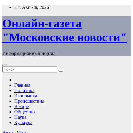
Перейти
Пт. Авг 7th, 2026
к
содержимому
Онлайн-газета
"Московские новости"
Информационный портал
Главная
Политика
Экономика
Происшествия
В мире
Общество
Наука
Культура
Авто - Мото