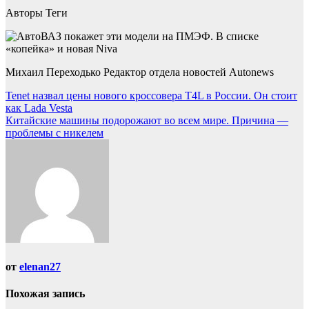
Авторы Теги
Михаил Переходько Редактор отдела новостей Autonews
Навигация
Tenet назвал цены нового кроссовера T4L в России. Он стоит
как Lada Vesta
по
Китайские машины подорожают во всем мире. Причина —
записям
проблемы с никелем
от
elenan27
Похожая запись