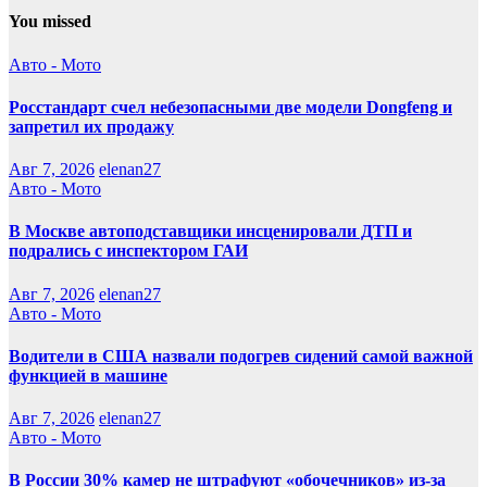
You missed
Авто - Мото
Росстандарт счел небезопасными две модели Dongfeng и
запретил их продажу
Авг 7, 2026
elenan27
Авто - Мото
В Москве автоподставщики инсценировали ДТП и
подрались с инспектором ГАИ
Авг 7, 2026
elenan27
Авто - Мото
Водители в США назвали подогрев сидений самой важной
функцией в машине
Авг 7, 2026
elenan27
Авто - Мото
В России 30% камер не штрафуют «обочечников» из-за