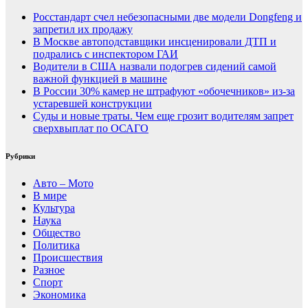
Росстандарт счел небезопасными две модели Dongfeng и
запретил их продажу
В Москве автоподставщики инсценировали ДТП и
подрались с инспектором ГАИ
Водители в США назвали подогрев сидений самой
важной функцией в машине
В России 30% камер не штрафуют «обочечников» из-за
устаревшей конструкции
Суды и новые траты. Чем еще грозит водителям запрет
сверхвыплат по ОСАГО
Рубрики
Авто – Мото
В мире
Культура
Наука
Общество
Политика
Происшествия
Разное
Спорт
Экономика