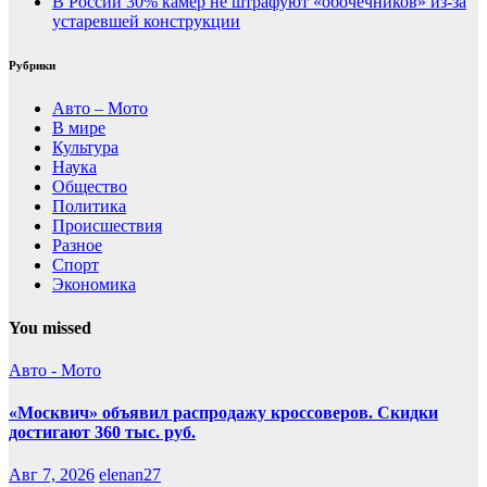
В России 30% камер не штрафуют «обочечников» из-за
устаревшей конструкции
Рубрики
Авто – Мото
В мире
Культура
Наука
Общество
Политика
Происшествия
Разное
Спорт
Экономика
You missed
Авто - Мото
«Москвич» объявил распродажу кроссоверов. Скидки
достигают 360 тыс. руб.
Авг 7, 2026
elenan27