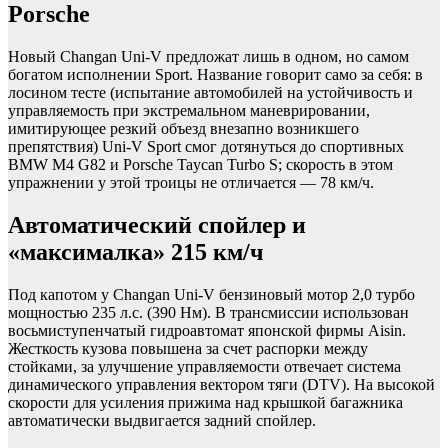
Porsche
Новый Changan Uni-V предложат лишь в одном, но самом
богатом исполнении Sport. Название говорит само за себя: в
лосином тесте (испытание автомобилей на устойчивость и
управляемость при экстремальном маневрировании,
имитирующее резкий объезд внезапно возникшего
препятствия) Uni-V Sport смог дотянуться до спортивных
BMW M4 G82 и Porsche Taycan Turbo S; скорость в этом
упражнении у этой троицы не отличается — 78 км/ч.
Автоматический спойлер и
«максималка» 215 км/ч
Под капотом у Changan Uni-V бензиновый мотор 2,0 турбо
мощностью 235 л.с. (390 Нм). В трансмиссии использован
восьмиступенчатый гидроавтомат японской фирмы Aisin.
Жесткость кузова повышена за счет распорки между
стойками, за улучшение управляемости отвечает система
динамического управления вектором тяги (DTV). На высокой
скорости для усиления прижима над крышкой багажника
автоматически выдвигается задний спойлер.