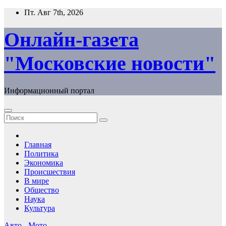
Перейти
Пт. Авг 7th, 2026
к
содержимому
Онлайн-газета
"Московские новости"
Информационный портал
Главная
Политика
Экономика
Происшествия
В мире
Общество
Наука
Культура
Авто - Мото