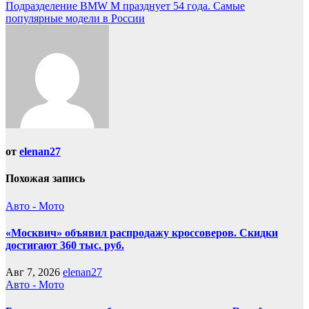
по
Подразделение BMW M празднует 54 года. Самые
записям
популярные модели в России
от
elenan27
Похожая запись
Авто - Мото
«Москвич» объявил распродажу кроссоверов. Скидки
достигают 360 тыс. руб.
Авг 7, 2026
elenan27
Авто - Мото