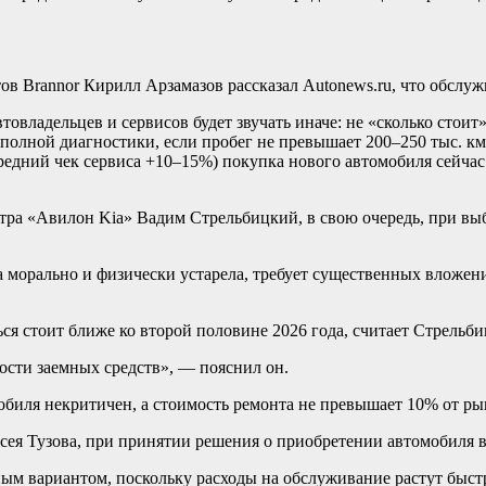
в Brannor Кирилл Арзамазов рассказал Autonews.ru, что обслу
овладельцев и сервисов будет звучать иначе: не «сколько стоит»,
 полной диагностики, если пробег не превышает 200–250 тыс. 
(средний чек сервиса +10–15%) покупка нового автомобиля сейч
нтра «Авилон Kia» Вадим Стрельбицкий, в свою очередь, при в
а морально и физически устарела, требует существенных вложени
ься стоит ближе ко второй половине 2026 года, считает Стрельб
ости заемных средств», — пояснил он.
мобиля некритичен, а стоимость ремонта не превышает 10% от ры
сея Тузова, при принятии решения о приобретении автомобиля 
ым вариантом, поскольку расходы на обслуживание растут быстр