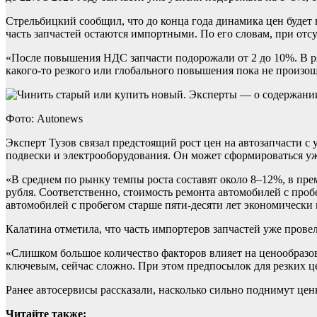
Стрельбицкий сообщил, что до конца года динамика цен будет 
часть запчастей остаются импортными. По его словам, при отс
«После повышения НДС запчасти подорожали от 2 до 10%. В р
какого-то резкого или глобального повышения пока не произо
Фото: Autonews
Эксперт Тузов связал предстоящий рост цен на автозапчасти 
подвески и электрооборудования. Он может сформироваться уж
«В среднем по рынку темпы роста составят около 8–12%, в пре
рубля. Соответственно, стоимость ремонта автомобилей с проб
автомобилей с пробегом старше пяти-десяти лет экономически
Калатина отметила, что часть импортеров запчастей уже провел
«Слишком большое количество факторов влияет на ценообразова
ключевым, сейчас сложно. При этом предпосылок для резких ц
Ранее автосервисы рассказали, насколько сильно поднимут цены
Читайте также: