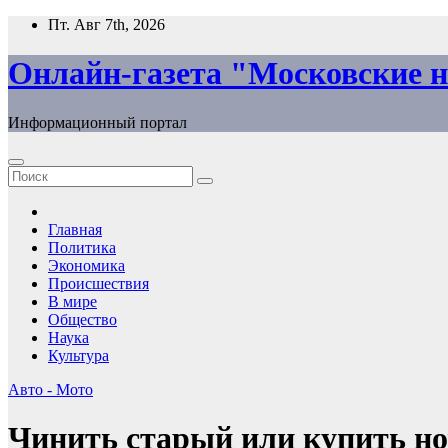
Перейти
Пт. Авг 7th, 2026
к
содержимому
Онлайн-газета "Московские н
Информационный портал
Главная
Политика
Экономика
Происшествия
В мире
Общество
Наука
Культура
Авто - Мото
Чинить старый или купить н