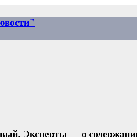
овости"
овый. Эксперты — о содержани