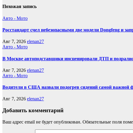
Похожая запись
Авто - Мото
Росстандарт счел небезопасными две модели Dongfeng и зап
Авг 7, 2026
elenan27
Авто - Мото
В Москве автоподставщики инсценировали ДТП и подралис
Авг 7, 2026
elenan27
Авто - Мото
Водители в США назвали подогрев сидений самой важной 
Авг 7, 2026
elenan27
Добавить комментарий
Ваш адрес email не будет опубликован.
Обязательные поля пом