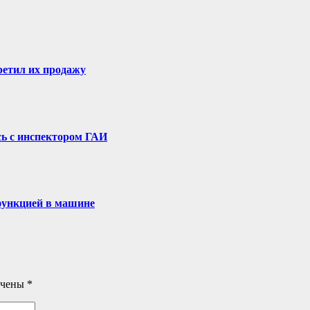
ретил их продажу
ь с инспектором ГАИ
функцией в машине
ечены
*