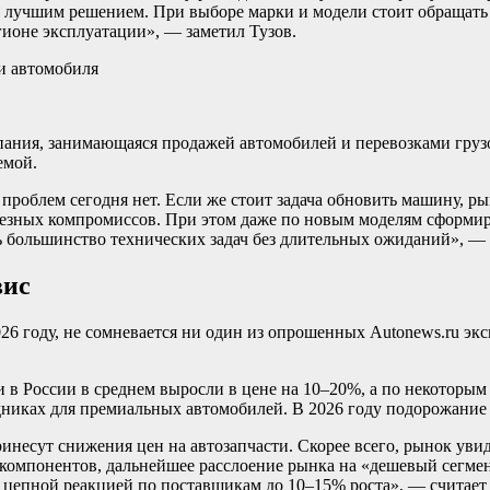
 лучшим решением. При выборе марки и модели стоит обращать в
ионе эксплуатации», — заметил Тузов.
мпания, занимающаяся продажей автомобилей и перевозками груз
емой.
 проблем сегодня нет. Если же стоит задача обновить машину, 
рьезных компромиссов. При этом даже по новым моделям сформи
ть большинство технических задач без длительных ожиданий», —
вис
2026 году, не сомневается ни один из опрошенных Autonews.ru э
и в России в среднем выросли в цене на 10–20%, а по некоторым
дниках для премиальных автомобилей. В 2026 году подорожание 
ринесут снижения цен на автозапчасти. Скорее всего, рынок уви
 компонентов, дальнейшее расслоение рынка на «дешевый сегм
с цепной реакцией по поставщикам до 10–15% роста», — считает