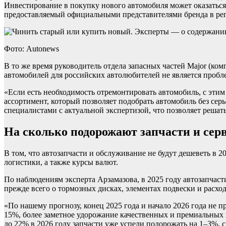
Инвестирование в покупку нового автомобиля может оказаться
предоставляемый официальными представителями бренда в рег
Фото: Autonews
В то же время руководитель отдела запасных частей Major (ко
автомобилей для российских автолюбителей не является пробл
«Если есть необходимость отремонтировать автомобиль, с этим
ассортимент, который позволяет подобрать автомобиль без се
специалистами с актуальной экспертизой, что позволяет реша
На сколько подорожают запчасти и сер
В том, что автозапчасти и обслуживание не будут дешеветь в 
логистики, а также курсы валют.
По наблюдениям эксперта Арзамазова, в 2025 году автозапчаст
прежде всего о тормозных дисках, элементах подвески и расхо
«По нашему прогнозу, конец 2025 года и начало 2026 года не п
15%, более заметное удорожание качественных и премиальных
до 22% в 2026 году запчасти уже успели подорожать на 1–3%, 