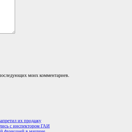
ля последующих моих комментариев.
запретил их продажу
лись с инспектором ГАИ
ой функцией в машине