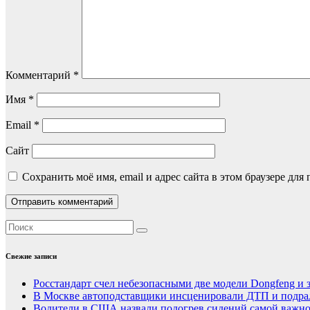
Комментарий
*
Имя
*
Email
*
Сайт
Сохранить моё имя, email и адрес сайта в этом браузере д
Свежие записи
Росстандарт счел небезопасными две модели Dongfeng и 
В Москве автоподставщики инсценировали ДТП и подра
Водители в США назвали подогрев сидений самой важн