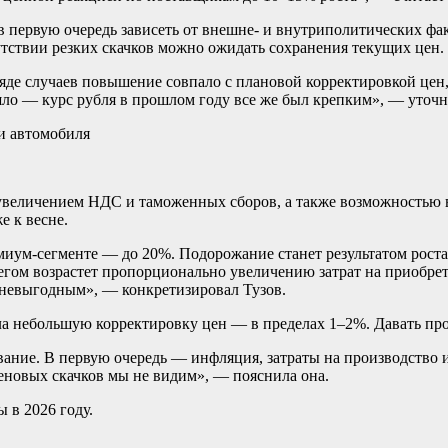
в первую очередь зависеть от внешне- и внутриполитических фак
утствии резких скачков можно ожидать сохранения текущих цен.
яде случаев повышение совпало с плановой корректировкой цен
шло — курс рубля в прошлом году все же был крепким», — уточн
с увеличением НДС и таможенных сборов, а также возможностью
е к весне.
миум-сегменте — до 20%. Подорожание станет результатом роста
егом возрастет пропорционально увеличению затрат на приобрете
 невыгодным», — конкретизировал Тузов.
а небольшую корректировку цен — в пределах 1–2%. Давать прогн
ние. В первую очередь — инфляция, затраты на производство и 
еновых скачков мы не видим», — пояснила она.
 в 2026 году.