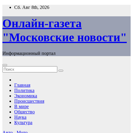
Перейти
Сб. Авг 8th, 2026
к
содержимому
Онлайн-газета
"Московские новости"
Информационный портал
Главная
Политика
Экономика
Происшествия
В мире
Общество
Наука
Культура
Авто - Мото