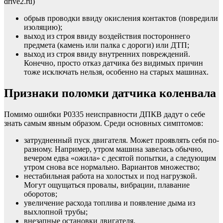
drive2.ru)
обрыв проводки ввиду окисления контактов (повредили
изоляцию);
выход из строя ввиду воздействия постороннего
предмета (камень или палка с дороги) или ДТП;
выход из строя ввиду внутренних повреждений.
Конечно, просто отказ датчика без видимых причин
тоже исключать нельзя, особенно на старых машинах.
Признаки поломки датчика коленвала
Помимо ошибки P0335 неисправности ДПКВ дадут о себе
знать самым явным образом. Среди основных симптомов:
затрудненный пуск двигателя. Может проявлять себя по-
разному. Например, утром машина завелась обычно,
вечером едва «ожила» с десятой попытки, а следующим
утром снова все нормально. Вариантов множество;
нестабильная работа на холостых и под нагрузкой.
Могут ощущаться провалы, вибрации, плавание
оборотов;
увеличение расхода топлива и появление дыма из
выхлопной трубы;
внезапные остановки двигателя.