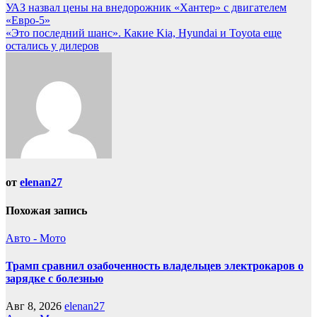
Навигация
УАЗ назвал цены на внедорожник «Хантер» с двигателем
«Евро-5»
по
«Это последний шанс». Какие Kia, Hyundai и Toyota еще
записям
остались у дилеров
от
elenan27
Похожая запись
Авто - Мото
Трамп сравнил озабоченность владельцев электрокаров о
зарядке с болезнью
Авг 8, 2026
elenan27