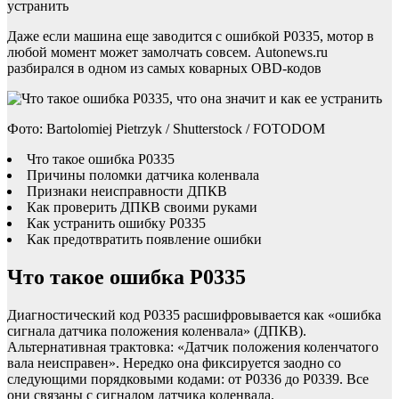
устранить
Даже если машина еще заводится с ошибкой P0335, мотор в
любой момент может замолчать совсем. Autonews.ru
разбирался в одном из самых коварных OBD-кодов
Фото: Bartolomiej Pietrzyk / Shutterstock / FOTODOM
Что такое ошибка P0335
Причины поломки датчика коленвала
Признаки неисправности ДПКВ
Как проверить ДПКВ своими руками
Как устранить ошибку P0335
Как предотвратить появление ошибки
Что такое ошибка P0335
Диагностический код P0335 расшифровывается как «ошибка
сигнала датчика положения коленвала» (ДПКВ).
Альтернативная трактовка: «Датчик положения коленчатого
вала неисправен». Нередко она фиксируется заодно со
следующими порядковыми кодами: от P0336 до P0339. Все
они связаны с сигналом датчика коленвала.