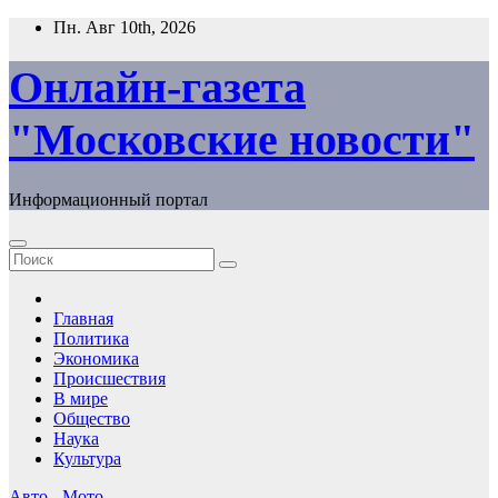
Перейти
Пн. Авг 10th, 2026
к
содержимому
Онлайн-газета
"Московские новости"
Информационный портал
Главная
Политика
Экономика
Происшествия
В мире
Общество
Наука
Культура
Авто - Мото