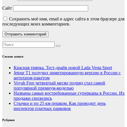
Сайт
Сохранить моё имя, email и адрес сайта в этом браузере для
последующих моих комментариев.
Свежие записи
Красная тряпка. Тест-драйв новой Lada Vesta Sport
Jetour T1 получил лимитированную версию в России с
антихром-пакетом
Voyah Free четвертый месяц подряд стал самой
популярной премиум-моделью
Названы самые востребованные суперкары в России. Их
продажи снизились
Стычки и по 25 км пешком. Как проводит день
инспектор платных парковок
Рубрики