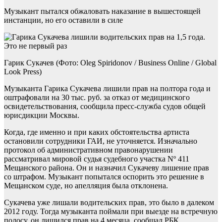
Музыкант пытался обжаловать наказание в вышестоящей
инстанции, но его оставили в силе
Гарик Сукачев (Фото: Oleg Spiridonov / Business Online / Global
Look Press)
Музыканта Гарика Сукачева лишили прав на полтора года и
оштрафовали на 30 тыс. руб. за отказ от медицинского
освидетельствования, сообщила пресс-служба судов общей
юрисдикции Москвы.
Когда, где именно и при каких обстоятельства артиста
остановили сотрудники ГАИ, не уточняется. Изначально
протокол об административном правонарушении
рассматривал мировой судья судебного участка Nº 411
Мещанского района. Он и назначил Сукачеву лишение прав
со штрафом. Музыкант попытался оспорить это решение в
Мещанском суде, но апелляция была отклонена.
Сукачева уже лишали водительских прав, это было в далеком
2012 году. Тогда музыканта поймали при выезде на встречную
полосу, он лишился прав на 4 месяца, сообщал РБК.