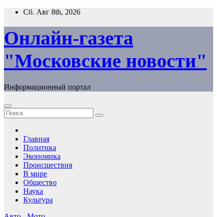
Перейти
Сб. Авг 8th, 2026
к
содержимому
Онлайн-газета
"Московские новости"
Информационный портал
Главная
Политика
Экономика
Происшествия
В мире
Общество
Наука
Культура
Авто - Мото