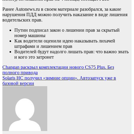
Ранее Autonews.ru в своем материале разобрался, за какие
нарушения ПДД можно получить наказание в виде лишения
водительских прав.
Путин подписал закон о лишении прав за скрытый
номер машины
Как водители оценили идею наказывать лихачей
штрафами и лишением прав
Водителей будут надолго лишать прав: что важно знать
и кого это затронет
Навигация
Changan раскрыл комплектации нового CS75 Plus. Без
полного привода
по
Solaris HC получил «зимние опции». Автозапуск уже в
записям
базовой версии