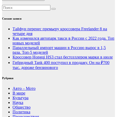
Свежие записи
Тайфун перенес премьеру кроссовера Freelander 8 на
четыре дня
Как изменился автопарк такси в России с 2022 года. Топ
новых моделей
Параллельный импорт машин в Россию вырос в 1,5
раза. Топ-5 моделей
Кроссовер Hongqi HS3 стал бестселлером марки в июле
Гибридный Tank 400 поступил в продажу. Он на ₽700
тыс. дороже бензинового
Рубрики
Авто – Мото
В мире
Культура
Наука
Общество
Политика
Происшествия