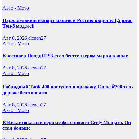
Авто - Мото
Параллельный импорт машин в Россию вырос в 1,5 раза.
Топ-5 моделей
Авг 8, 2026
elenan27
Авто - Мото
Кроссовер Hongqi HS3 стал бестселлером марки в июле
Авг 8, 2026
elenan27
Авто - Мото
Гибридный Tank 400 поступил в продажу. Он на ₽700 тыс.
дороже бензинового
Авг 8, 2026
elenan27
Авто - Мото
В Китае показали первые фото нового Geely Monjaro. Он
стал больше