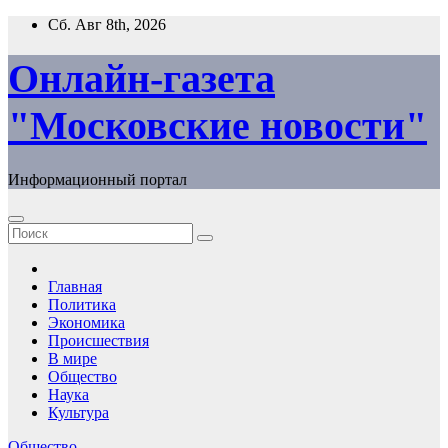
Перейти
Сб. Авг 8th, 2026
к
содержимому
Онлайн-газета
"Московские новости"
Информационный портал
Главная
Политика
Экономика
Происшествия
В мире
Общество
Наука
Культура
Общество