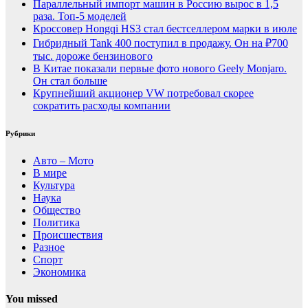
Параллельный импорт машин в Россию вырос в 1,5
раза. Топ-5 моделей
Кроссовер Hongqi HS3 стал бестселлером марки в июле
Гибридный Tank 400 поступил в продажу. Он на ₽700
тыс. дороже бензинового
В Китае показали первые фото нового Geely Monjaro.
Он стал больше
Крупнейший акционер VW потребовал скорее
сократить расходы компании
Рубрики
Авто – Мото
В мире
Культура
Наука
Общество
Политика
Происшествия
Разное
Спорт
Экономика
You missed