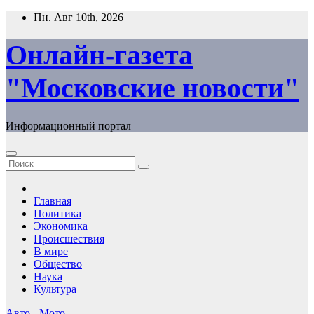
Перейти
Пн. Авг 10th, 2026
к
содержимому
Онлайн-газета
"Московские новости"
Информационный портал
Главная
Политика
Экономика
Происшествия
В мире
Общество
Наука
Культура
Авто - Мото