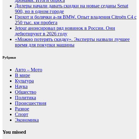
дронами. Итоги опроса
Дилеры начали давать скидки на новые седаны Senat
900, но в одном городе
Грохот и болячки а-ля BMW. Опыт владения Citroёn C4 с
250 тыс. км пробега
Jetour анонсировал ряд новинок в России. Они
дебютируют в 2026 году
«Можно потерять скидку». Эксперты назвали лучшее
время для покупки машины
Рубрики
Авто – Мото
В мире
Культура
Наука
Общество
Политика
Происшествия
Разное
Спорт
Экономика
You missed