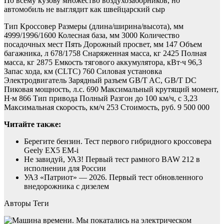
По всему кузову множество воздухозаборников, но
автомобиль не выглядит как швейцарский сыр
Тип Кроссовер Размеры (длина/ширина/высота), мм
4999/1996/1600 Колесная база, мм 3000 Количество
посадочных мест Пять Дорожный просвет, мм 147 Объем
багажника, л 678/1758 Снаряженная масса, кг 2425 Полная
масса, кг 2875 Емкость тягового аккумулятора, кВт∙ч 96,3
Запас хода, км (CLTC) 760 Силовая установка
Электродвигатель Зарядный разъем GB/T AC, GB/T DC
Пиковая мощность, л.с. 690 Максимальный крутящий момент,
Н∙м 866 Тип привода Полный Разгон до 100 км/ч, с 3,23
Максимальная скорость, км/ч 253 Стоимость, руб. 9 500 000
Читайте также:
Берегите бензин. Тест первого гибридного кроссовера
Geely EX5 EM-i
Не завидуй, УАЗ! Первый тест рамного BAW 212 в
исполнении для России
УАЗ «Патриот» — 2026. Первый тест обновленного
внедорожника с дизелем
Авторы Теги