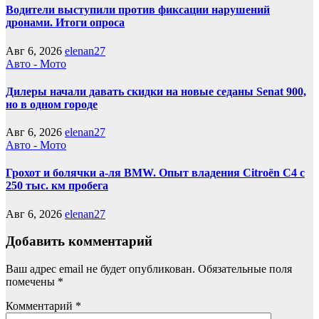
Водители выступили против фиксации нарушений
дронами. Итоги опроса
Авг 6, 2026
elenan27
Авто - Мото
Дилеры начали давать скидки на новые седаны Senat 900,
но в одном городе
Авг 6, 2026
elenan27
Авто - Мото
Грохот и болячки а-ля BMW. Опыт владения Citroёn C4 с
250 тыс. км пробега
Авг 6, 2026
elenan27
Добавить комментарий
Ваш адрес email не будет опубликован.
Обязательные поля
помечены
*
Комментарий
*