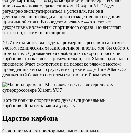
общей картины, — воздухозаборники и спойлеры. Их здесь
много — возможно, даже слишком. Вряд ли YU7 будет
регулярно эксплуатироваться в условиях, где они
действительно необходимы для охлаждения или создания
прижимной силы. В городском режиме — это скорее
декоративные элементы спортивного образа. Но выглядят
эффектно, с этим не поспоришь.
YU7 не пытается выглядеть чрезмерно агрессивным, хотя с
учетом технических характеристик он вполне мог бы себе это
позволить. О динамических амбициях говорит и россыпь
карбоновых накладок. Примечательно, что Xiaomi одинаково
прекрасно будет смотреться и на парковке рядом с местом
проведения светского раута, и на треке в ходе Time Attack. За
деликатный баланс со стилем ставим китайцам зачет.
Хотите больше спортивного духа? Опциональный
карбоновый пакет к вашим услугам
Царство карбона
Салон получился просторным, выполненным в