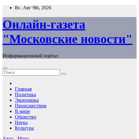
Перейти
Вс. Авг 9th, 2026
к
содержимому
Онлайн-газета
"Московские новости"
Информационный портал
Главная
Политика
Экономика
Происшествия
В мире
Общество
Наука
Культура
Авто - Мото