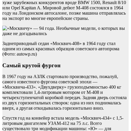
хуже зарубежных конкурентов вроде BMW 1500, Renault 8/10
или Opel Kapitan A. Мировой дебют М-408 состоялся в 1964
году на Лондонском автосалоне, позже машина отправлялась
на экспорт во многие европейские страны.
Заднеприводный седан «Москвич-408» в 1964 году стал
одним из самых красивых образцов советского автопрома
(Фото: autowp.ru)
Самый крутой фургон
В 1967 году на АЗЛК стартовало производство, пожалуй,
самого известного фургона советской эпохи —
«Москвича-433». «Двухдверку» грузоподъемностью 400 кг
комплектовали 1,4-литровым мотором от М-408 и
четырехступенчатой коробкой передач. Задняя дверь состояла
из двух горизонтальных створок: одна из них поднималась
вверх, а другая откидывалась горизонтально вниз.
Спустя год на конвейер встала модель «Москвич-434» с 1,5-
литровым двигателем УЗАМ-412 на 75 л.с. Всего
существовало три модификации машины: «Ю» — для