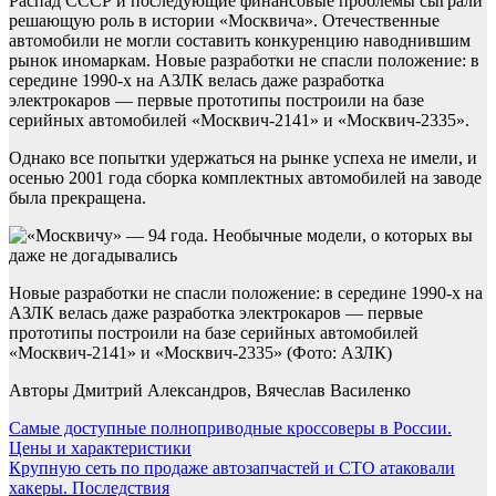
Распад СССР и последующие финансовые проблемы сыграли
решающую роль в истории «Москвича». Отечественные
автомобили не могли составить конкуренцию наводнившим
рынок иномаркам. Новые разработки не спасли положение: в
середине 1990-х на АЗЛК велась даже разработка
электрокаров — первые прототипы построили на базе
серийных автомобилей «Москвич-2141» и «Москвич-2335».
Однако все попытки удержаться на рынке успеха не имели, и
осенью 2001 года сборка комплектных автомобилей на заводе
была прекращена.
Новые разработки не спасли положение: в середине 1990-х на
АЗЛК велась даже разработка электрокаров — первые
прототипы построили на базе серийных автомобилей
«Москвич-2141» и «Москвич-2335» (Фото: АЗЛК)
Авторы Дмитрий Александров, Вячеслав Василенко
Навигация
Самые доступные полноприводные кроссоверы в России.
Цены и характеристики
по
Крупную сеть по продаже автозапчастей и СТО атаковали
записям
хакеры. Последствия