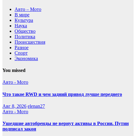
Авто – Мото
В мире
Культура
Наука
Общество
Политика
Происшествия
Разное
Спорт
Экономика
You missed
Авто - Мото
Что такое RWD и чем задний привод лучше переднего
Авг 8, 2026
elenan27
Авто - Мото
Ушедшие автобренды не вернут активы в России. Путин
подписал закон