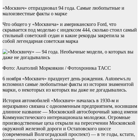
«Москвич» отпраздновал 94 года. Самые любопытные и
малоизвестные факты о марке
Что общего у «Москвича» и американского Ford, что
скрывается под моделью с индексом 444, сколько стоил самый
стильный советский седан и какие рекорды закрепила за
собой легендарная советская марка
Фото: Анатолий Морковкин / Фотохроника ТАСС
6 ноября «Москвич» празднует день рождения. Autonews.ru
вспомнил самые любопытные факты из истории знаменитой
марки, о некоторых из которых вы даже не догадывались.
История автомобилей «Москвич» началась в 1930-м и
неразрывно связана с одноименным предприятием, носившим
длинное название — Московский автосборочный завод имени
Коммунистического интернационала молодежи. Огромные
производственные цеха открыли на пересечении Московской
окружной железной дороги и Остаповского шоссе
(современный Волгоградский проспект) — в те годы, кстати,
место считалось глухой окраиной.