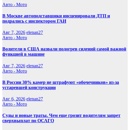
Авто - Мото
В Москве автоподставщики инсценировали ДТП и
подрались с инспектором ГАИ
Авг 7, 2026
elenan27
Авто - Мото
Водители в США назвали подогрев сидений самой важной
функцией в машине
Авг 7, 2026
elenan27
Авто - Мото
В России 30% камер не штрафуют «обочечников» из-за
устаревшей конструкции
Авг 6, 2026
elenan27
Авто - Мото
Суды и новые траты. Чем еще грозит водителям запрет
сверхвыплат по ОСАГО