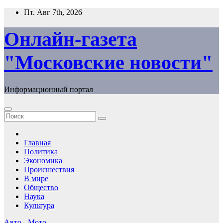
Перейти
Пт. Авг 7th, 2026
к
содержимому
Онлайн-газета
"Московские новости"
Информационный портал
Главная
Политика
Экономика
Происшествия
В мире
Общество
Наука
Культура
Авто - Мото