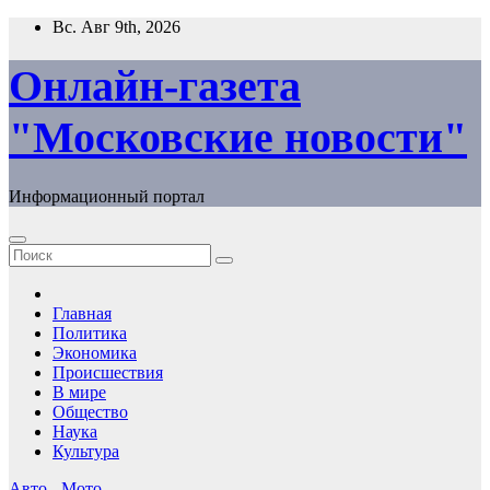
Перейти
Вс. Авг 9th, 2026
к
содержимому
Онлайн-газета
"Московские новости"
Информационный портал
Главная
Политика
Экономика
Происшествия
В мире
Общество
Наука
Культура
Авто - Мото