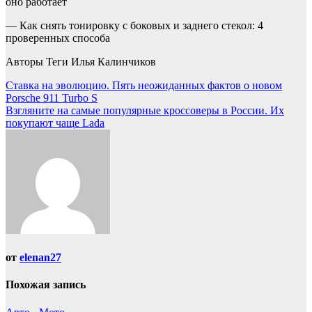
оно работает
— Как снять тонировку с боковых и заднего стекол: 4
проверенных способа
Авторы Теги Илья Калинчиков
Навигация
Ставка на эволюцию. Пять неожиданных фактов о новом
Porsche 911 Turbo S
по
Взгляните на самые популярные кроссоверы в России. Их
записям
покупают чаще Lada
от
elenan27
Похожая запись