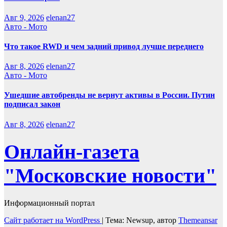
Авг 9, 2026
elenan27
Авто - Мото
Что такое RWD и чем задний привод лучше переднего
Авг 8, 2026
elenan27
Авто - Мото
Ушедшие автобренды не вернут активы в России. Путин
подписал закон
Авг 8, 2026
elenan27
Онлайн-газета
"Московские новости"
Информационный портал
Сайт работает на WordPress
|
Тема: Newsup, автор
Themeansar