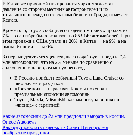
В Китае же причиной пикирования марки могло стать
давление со стороны местных автостроителей и их
тотального перехода на электромобили и гибриды, отмечает
Reuters.
Кроме того, Toyota сообщила о падении мировых продаж на
7% – в сентябре было реализовано 853 149 автомобилей. При
этом продажи в США упали на 20%, в Китае — на 9%, а на
рынке Японии — на 6%.
За первые девять месяцев текущего года Toyota продала 7,4
млн автомобилей, что на 2% меньше по сравнению с
аналогичным периодом минувшего года.
В Россию прибыл необычный Toyota Land Cruiser со
шноркелем и раздаткой
«Трехлетки» — нарасхват. Как мы покупали
премиальный японский автомобиль
Toyota, Mazda, Mitsubishi: как мы покупали нового
«японца» с гарантией
Навигация
Какие автомобили до ₽2 млн предпочли выбрать в России.
Опрос Autonews
по
Как будут работать парковки в Санкт-Петербурге в
записям
ноябрьские праздники