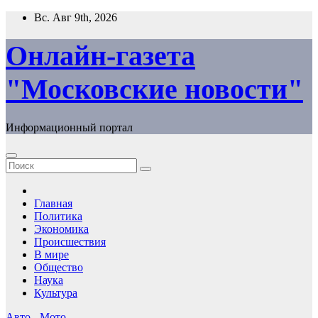
Перейти
Вс. Авг 9th, 2026
к
содержимому
Онлайн-газета
"Московские новости"
Информационный портал
Главная
Политика
Экономика
Происшествия
В мире
Общество
Наука
Культура
Авто - Мото