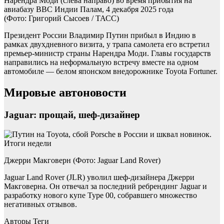
Нарендра Моди (слева направо) во время прибытия на
авиабазу ВВС Индии Палам, 4 декабря 2025 года
(Фото: Григорий Сысоев / ТАСС)
Президент России Владимир Путин прибыл в Индию в
рамках двухдневного визита, у трапа самолета его встретил
премьер-министр страны Нарендра Моди. Главы государств
направились на неформальную встречу вместе на одном
автомобиле — белом японском внедорожнике Toyota Fortuner.
Мировые автоновости
Jaguar: прощай, шеф-дизайнер
Джерри Макговерн (Фото: Jaguar Land Rover)
Jaguar Land Rover (JLR) уволил шеф-дизайнера Джерри
Макговерна. Он отвечал за последний ребрендинг Jaguar и
разработку нового купе Type 00, собравшего множество
негативных отзывов.
Авторы Теги