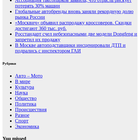
Ассоциация таксопарков заявила, что отрасль рискует
потерять 30% машин
Глобальные автобренды вновь заняли рекордную долю
рынка России
«Москвич» объявил распродажу кроссоверов. Скидки
достигают 360 тыс. руб.
Росстандарт счел небезопасными две модели Dongfeng и
запретил их продажу
В Москве автоподставщики инсценировали ДТП и
подрались с инспектором ГАИ
Рубрики
Авто – Мото
В мире
Культура
Наука
Общество
Политика
Происшествия
Разное
Спорт
Экономика
You missed