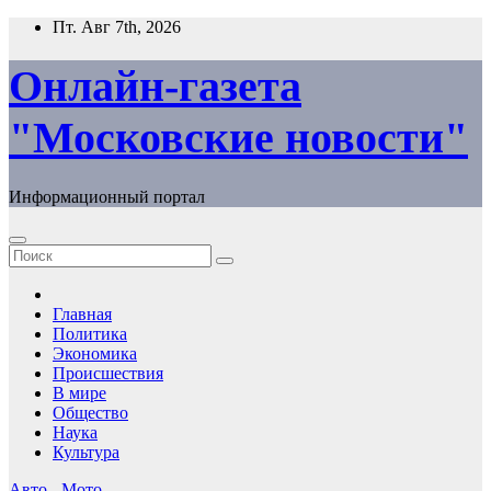
Перейти
Пт. Авг 7th, 2026
к
содержимому
Онлайн-газета
"Московские новости"
Информационный портал
Главная
Политика
Экономика
Происшествия
В мире
Общество
Наука
Культура
Авто - Мото