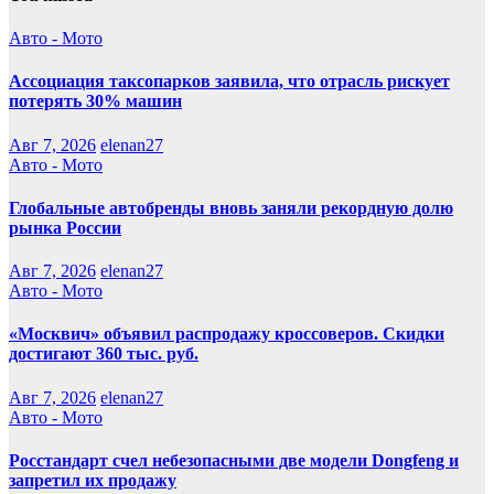
Авто - Мото
Ассоциация таксопарков заявила, что отрасль рискует
потерять 30% машин
Авг 7, 2026
elenan27
Авто - Мото
Глобальные автобренды вновь заняли рекордную долю
рынка России
Авг 7, 2026
elenan27
Авто - Мото
«Москвич» объявил распродажу кроссоверов. Скидки
достигают 360 тыс. руб.
Авг 7, 2026
elenan27
Авто - Мото
Росстандарт счел небезопасными две модели Dongfeng и
запретил их продажу