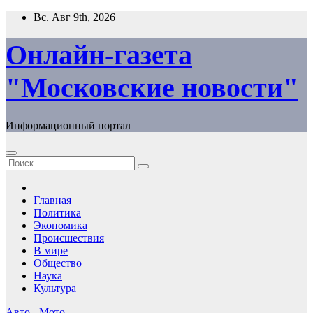
Перейти
Вс. Авг 9th, 2026
к
содержимому
Онлайн-газета
"Московские новости"
Информационный портал
Главная
Политика
Экономика
Происшествия
В мире
Общество
Наука
Культура
Авто - Мото