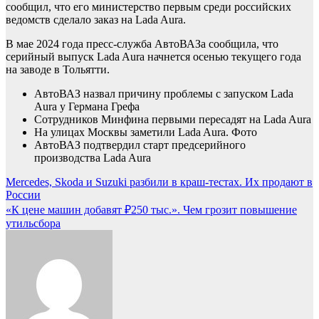
сообщил, что его министерство первым среди российских
ведомств сделало заказ на Lada Aura.
В мае 2024 года пресс-служба АвтоВАЗа сообщила, что
серийный выпуск Lada Aura начнется осенью текущего года
на заводе в Тольятти.
АвтоВАЗ назвал причину проблемы с запуском Lada
Aura у Германа Грефа
Сотрудников Минфина первыми пересадят на Lada Aura
На улицах Москвы заметили Lada Aura. Фото
АвтоВАЗ подтвердил старт предсерийного
производства Lada Aura
Навигация
Mercedes, Skoda и Suzuki разбили в краш-тестах. Их продают в
России
по
«К цене машин добавят ₽250 тыс.». Чем грозит повышение
записям
утильсбора