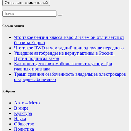
Свежие записи
Что такое бензин класса Евро-2 и чем он отличается от
бензина Евро-5
Что такое RWD и чем задний привод лучше переднего
Ушедшие автобренды не вернут активы в России.
Путин подписал закон
Как понять, что автомобиль готовят к угону. Три
главных признака
Трамп сравнил озабоченность владельцев электрокаров
о зарядке с болезнью
Рубрики
Авто – Мото
В мире
Культура
Наука
Общество
Политика