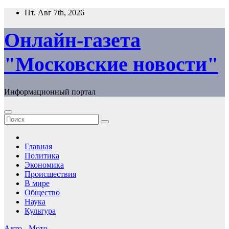
Перейти
Пт. Авг 7th, 2026
к
содержимому
Онлайн-газета
"Московские новости"
Информационный портал
Главная
Политика
Экономика
Происшествия
В мире
Общество
Наука
Культура
Авто - Мото