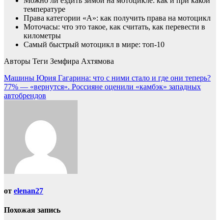
Можно ли ездить зимой на мотоцикле: как и при какой
температуре
Права категории «А»: как получить права на мотоцикл
Моточасы: что это такое, как считать, как перевести в
километры
Самый быстрый мотоцикл в мире: топ-10
Авторы Теги Земфира Ахтямова
Навигация
Машины Юрия Гагарина: что с ними стало и где они теперь?
77% — «вернутся». Россияне оценили «камбэк» западных
по
автобрендов
записям
от
elenan27
Похожая запись