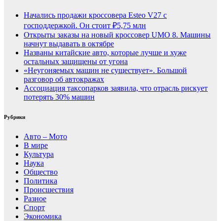
Начались продажи кроссовера Esteo V27 с
господдержкой. Он стоит ₽5,75 млн
Открыты заказы на новый кроссовер UMO 8. Машины
начнут выдавать в октябре
Названы китайские авто, которые лучше и хуже
остальных защищены от угона
«Неугоняемых машин не существует». Большой
разговор об автокражах
Ассоциация таксопарков заявила, что отрасль рискует
потерять 30% машин
Рубрики
Авто – Мото
В мире
Культура
Наука
Общество
Политика
Происшествия
Разное
Спорт
Экономика