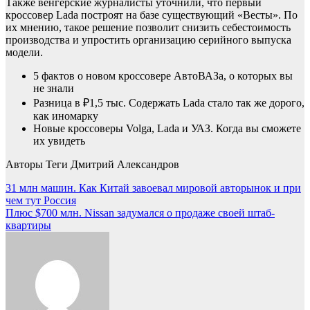
Также венгерские журналисты уточнили, что первый
кроссовер Lada построят на базе существующий «Весты». По
их мнению, такое решение позволит снизить себестоимость
производства и упростить организацию серийного выпуска
модели.
5 фактов о новом кроссовере АвтоВАЗа, о которых вы
не знали
Разница в ₽1,5 тыс. Содержать Lada стало так же дорого,
как иномарку
Новые кроссоверы Volga, Lada и УАЗ. Когда вы сможете
их увидеть
Авторы Теги Дмитрий Александров
Навигация
31 млн машин. Как Китай завоевал мировой авторынок и при
чем тут Россия
по
Плюс $700 млн. Nissan задумался о продаже своей штаб-
записям
квартиры