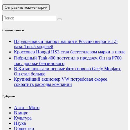
Свежие записи
Параллельный импорт машин в Россию вырос в 1,5
раза. Топ-5 моделей
Кроссовер Hongqi HS3 стал бестселлером марки в июле
Гибридный Tank 400 поступил в продажу. Он на ₽700
тыс. дороже бензинового
В Китае показали первые фото нового Geely Monjaro.
Он стал больше
Крупнейший акционер VW потребовал скорее
сократить расходы компании
Рубрики
Авто – Мото
В мире
Культура
Наука
Общество