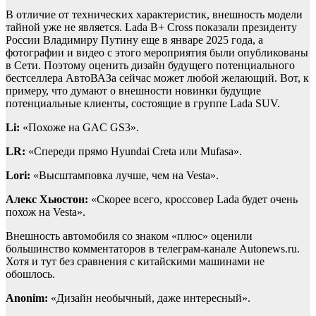
В отличие от технических характеристик, внешность модели
тайной уже не является. Lada B+ Cross показали президенту
России Владимиру Путину еще в январе 2025 года, а
фотографии и видео с этого мероприятия были опубликованы
в Сети. Поэтому оценить дизайн будущего потенциального
бестселлера АвтоВАЗа сейчас может любой желающий. Вот, к
примеру, что думают о внешности новинки будущие
потенциальные клиенты, состоящие в группе Lada SUV.
Li:
«Похоже на GAC GS3».
LR:
«Спереди прямо Hyundai Creta или Mufasa».
Lori:
«Высштамповка лучше, чем на Vesta».
Алекс Хьюстон:
«Скорее всего, кроссовер Lada будет очень
похож на Vesta».
Внешность автомобиля со знаком «плюс» оценили
большинство комментаторов в телеграм-канале Autonews.ru.
Хотя и тут без сравнения с китайскими машинами не
обошлось.
Anonim:
«Дизайн необычный, даже интересный».