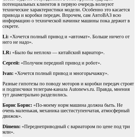
потенциальных клиентов в первую очередь волнуют
технические характеристики модели. Особенно это касается
привода и коробки передач. Впрочем, сам АвтоВАЗ всю
информацию о технической начинке машины пока держит в
секрете.
Li:
«Хочется полный привод и «автомат». Больше ничего от
него не надо».
LR:
«Было бы неплохо — китайский вариатор».
Сергей:
«Получим передний привод и робот».
Ivan:
«Хочется полный привод и многорычажку».
Разные гипотезы по поводу моторов и коробки передач строят
и подписчики телеграм-канала Autonews.ru. Правда, мнения
тут диаметрально разделились.
Борис Борис:
«По-моему норм машина должна быть. Не
очень маленькая, механика шестиступенчатая, атмосферный
движок».
Dimenn:
«Переднеприводный с вариатором по цене под три
млн».