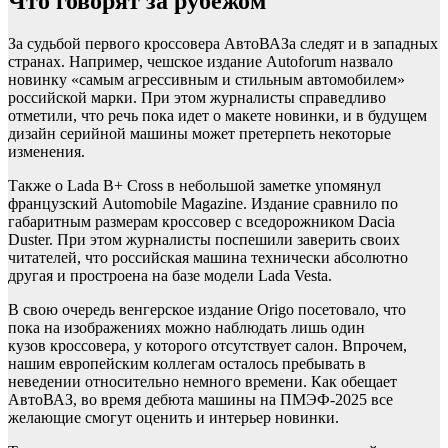
Что говорят за рубежом
За судьбой первого кроссовера АвтоВАЗа следят и в западных
странах. Например, чешское издание Autoforum назвало
новинку «самым агрессивным и стильным автомобилем»
российской марки. При этом журналисты справедливо
отметили, что речь пока идет о макете новинки, и в будущем
дизайн серийной машины может претерпеть некоторые
изменения.
Также о Lada B+ Cross в небольшой заметке упомянул
французский Automobile Magazine. Издание сравнило по
габаритным размерам кроссовер с вседорожником Dacia
Duster. При этом журналисты поспешили заверить своих
читателей, что российская машина технически абсолютно
другая и простроена на базе модели Lada Vesta.
В свою очередь венгерское издание Origo посетовало, что
пока на изображениях можно наблюдать лишь один
кузов кроссовера, у которого отсутствует салон. Впрочем,
нашим европейским коллегам осталось пребывать в
неведении относительно немного времени. Как обещает
АвтоВАЗ, во время дебюта машины на ПМЭФ-2025 все
желающие смогут оценить и интерьер новинки.