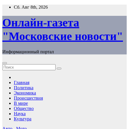
Перейти
Сб. Авг 8th, 2026
к
содержимому
Онлайн-газета
"Московские новости"
Информационный портал
Главная
Политика
Экономика
Происшествия
В мире
Общество
Наука
Культура
Авто - Мото