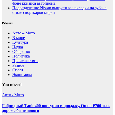
фоне кризиса автопрома
Подразделение Nissan выпустило накладки на зубы в
стиле спорткаров марки
Рубрики
Авто – Мото
В мире
Культура
Наука
Общество
Политика
Происшествия
Разное
Спорт
Экономика
You missed
Авто - Мото
Гибридный Tank 400 поступил в продажу. Он на ₽700 тыс.
дороже бензинового