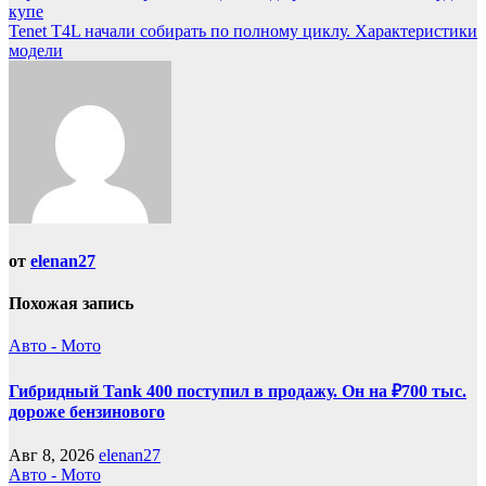
купе
по
Tenet T4L начали собирать по полному циклу. Характеристики
записям
модели
от
elenan27
Похожая запись
Авто - Мото
Гибридный Tank 400 поступил в продажу. Он на ₽700 тыс.
дороже бензинового
Авг 8, 2026
elenan27
Авто - Мото