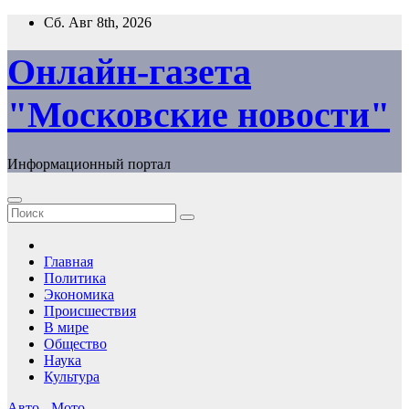
Перейти
Сб. Авг 8th, 2026
к
содержимому
Онлайн-газета
"Московские новости"
Информационный портал
Главная
Политика
Экономика
Происшествия
В мире
Общество
Наука
Культура
Авто - Мото