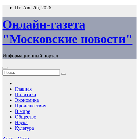
Перейти
Пт. Авг 7th, 2026
к
содержимому
Онлайн-газета
"Московские новости"
Информационный портал
Главная
Политика
Экономика
Происшествия
В мире
Общество
Наука
Культура
Авто - Мото