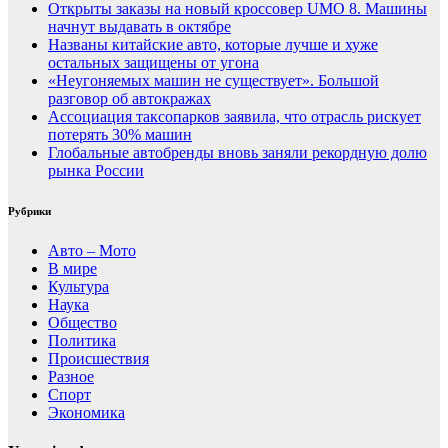
Открыты заказы на новый кроссовер UMO 8. Машины
начнут выдавать в октябре
Названы китайские авто, которые лучше и хуже
остальных защищены от угона
«Неугоняемых машин не существует». Большой
разговор об автокражах
Ассоциация таксопарков заявила, что отрасль рискует
потерять 30% машин
Глобальные автобренды вновь заняли рекордную долю
рынка России
Рубрики
Авто – Мото
В мире
Культура
Наука
Общество
Политика
Происшествия
Разное
Спорт
Экономика