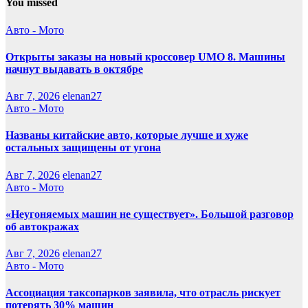
You missed
Авто - Мото
Открыты заказы на новый кроссовер UMO 8. Машины
начнут выдавать в октябре
Авг 7, 2026
elenan27
Авто - Мото
Названы китайские авто, которые лучше и хуже
остальных защищены от угона
Авг 7, 2026
elenan27
Авто - Мото
«Неугоняемых машин не существует». Большой разговор
об автокражах
Авг 7, 2026
elenan27
Авто - Мото
Ассоциация таксопарков заявила, что отрасль рискует
потерять 30% машин