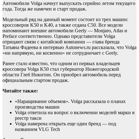
Автомобили Volga начнут выпускать серийно летом текущего
года. Тогда же намечен и старт продаж.
Модельный ряд на данный момент состоит из трех машин:
кроссоверов K50 и K40, а также седана C50. Все модели
напоминают внешне автомобили Geely — Monjaro, Atlas и
Preface соответственно. Однако представители Volga
отрицают связи с китайской компании — глава бренда
Татьяна Фадеева в интервью Autonews.ru рассказала, что Volga
«ни напрямую, ни косвенно» не сотрудничает с Geely.
Ранее стало известно, что одним из первых владельцев
кроссовера Volga K50 стал губернатор Нижегородской
области Глеб Никитин. Он приобрел автомобиль перед
официальным стартом продаж.
Читайте также:
«Наращивание объемов». Volga рассказала о планах
производства машин
Volga ответила на вопрос о включении моделей марки в
реестр такси
Volga намерена открыть еще один бренд — под
названием VLG Tech