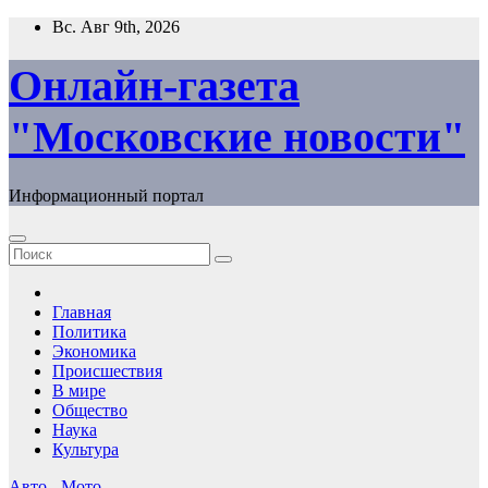
Перейти
Вс. Авг 9th, 2026
к
содержимому
Онлайн-газета
"Московские новости"
Информационный портал
Главная
Политика
Экономика
Происшествия
В мире
Общество
Наука
Культура
Авто - Мото