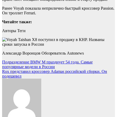
Ранее Voyah показала неприлично быстрый кроссовер Passion.
Он троллит Ferrari.
Читайте также:
Авторы Теги
Александр Воронцов Обозреватель Autonews
Навигация
Подразделение BMW M празднует 54 года. Самые
популярные модели в России
по
Rox представил кроссовер Adamas российской сборки. Он
записям
подешевел