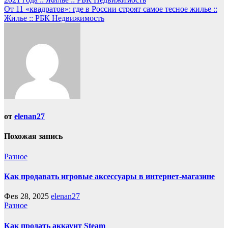
по
От 11 «квадратов»: где в России строят самое тесное жилье ::
записям
Жилье :: РБК Недвижимость
от
elenan27
Похожая запись
Разное
Как продавать игровые аксессуары в интернет-магазине
Фев 28, 2025
elenan27
Разное
Как продать аккаунт Steam