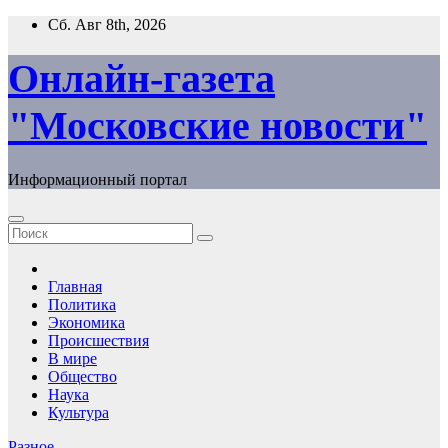
Перейти
Сб. Авг 8th, 2026
к
содержимому
Онлайн-газета
"Московские новости"
Информационный портал
Главная
Политика
Экономика
Происшествия
В мире
Общество
Наука
Культура
Разное