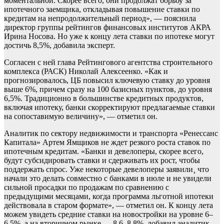
моментальной. Скорее всего, они продолжат борьбу за
ипотечного заемщика, откладывая повышение ставки по
кредитам на непродолжительный период», — пояснила
директор группы рейтингов финансовых институтов АКРА
Ирина Носова. Но уже к концу лета ставки по ипотеке могут
достичь 8,5%, добавила эксперт.
Согласен с ней глава Рейтингового агентства строительного
комплекса (РАСК) Николай Алексеенко. «Как и
прогнозировалось, ЦБ повысил ключевую ставку до уровня
выше 6%, причем сразу на 100 базисных пунктов, до уровня
6,5%. Традиционно в большинстве кредитных продуктов,
включая ипотеку, банки скорректируют предлагаемые ставки
на сопоставимую величину», — отметил он.
Аналитик по сектору недвижимости и транспорта «Ренессанс
Капитала» Артем Ямщиков не ждет резкого роста ставок по
ипотечным кредитам. «Банки и девелоперы, скорее всего,
будут субсидировать ставки и сдерживать их рост, чтобы
поддержать спрос. Уже некоторые девелоперы заявили¸ что
начали это делать совместно с банками в июле и не увидели
сильной просадки по продажам по сравнению с
предыдущими месяцами, когда программа льготной ипотеки
действовала в старом формате», — отметил он. К концу лета
можем увидеть средние ставки на новостройки на уровне 6–
6,5%, а на вторичном рынке — 8,6–8,8%, добавил аналитик.