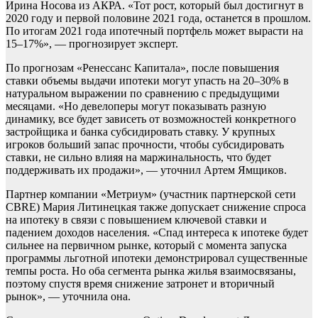
Ирина Носова из АКРА. «Тот рост, который был достигнут в
2020 году и первой половине 2021 года, останется в прошлом.
По итогам 2021 года ипотечный портфель может вырасти на
15–17%», — прогнозирует эксперт.
По прогнозам «Ренессанс Капитала», после повышения
ставки объемы выдачи ипотеки могут упасть на 20–30% в
натуральном выражении по сравнению с предыдущими
месяцами. «Но девелоперы могут показывать разную
динамику, все будет зависеть от возможностей конкретного
застройщика и банка субсидировать ставку. У крупных
игроков больший запас прочности, чтобы субсидировать
ставки, не сильно влияя на маржинальность, что будет
поддерживать их продажи», — уточнил Артем Ямщиков.
Партнер компании «Метриум» (участник партнерской сети
CBRE) Мария Литинецкая также допускает снижение спроса
на ипотеку в связи с повышением ключевой ставки и
падением доходов населения. «Спад интереса к ипотеке будет
сильнее на первичном рынке, который с момента запуска
программы льготной ипотеки демонстрировал существенные
темпы роста. Но оба сегмента рынка жилья взаимосвязаны,
поэтому спустя время снижение затронет и вторичный
рынок», — уточнила она.