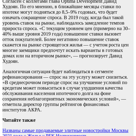
Согласен с коллегами глава Optima Development Давид
Худоян. По его мнению, в ближайшие месяцы ставки по
ипотеке могут подняться до 8,5–9% годовых, что будет
означать сокращение спроса. В 2019 году, когда был такой
уровень ставок на рынке, наблюдалось замедление темпов
прироста спроса. «С текущим уровнем цен (примерно на 30–
40% выше уровня 2019 года) повышение ставки вызовет
отток покупателей. Более негативно повышение ставок
скажется на рынке строящегося жилья — с учетом роста цен
многие заемщики предпочтут искать варианты в готовых
домах или на вторичном рынке», — прогнозирует Давид
Худоян.
Аналогичная ситуация будет наблюдаться в сегменте
рефинансирования — спрос на эту услугу может снизиться.
«В среднесрочном периоде спрос на улучшение условий по
кредитам может повыситься в случае ухудшения качества
обслуживания населения ипотечного долга на фоне
сохранения неблагоприятных экономических условий», —
отметила директор группы рейтингов финансовых
институтов АКРА.
Читайте также
Навигация
Названы самые продаваемые элитные новостройки Москвы
2021 года :: Жилье :: РБК Недвижимость