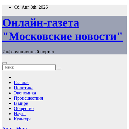
Перейти
Сб. Авг 8th, 2026
к
содержимому
Онлайн-газета
"Московские новости"
Информационный портал
Главная
Политика
Экономика
Происшествия
В мире
Общество
Наука
Культура
Авто - Мото