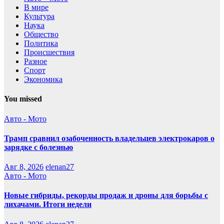
В мире
Культура
Наука
Общество
Политика
Происшествия
Разное
Спорт
Экономика
You missed
Авто - Мото
Трамп сравнил озабоченность владельцев электрокаров о
зарядке с болезнью
Авг 8, 2026
elenan27
Авто - Мото
Новые гибриды, рекорды продаж и дроны для борьбы с
лихачами. Итоги недели