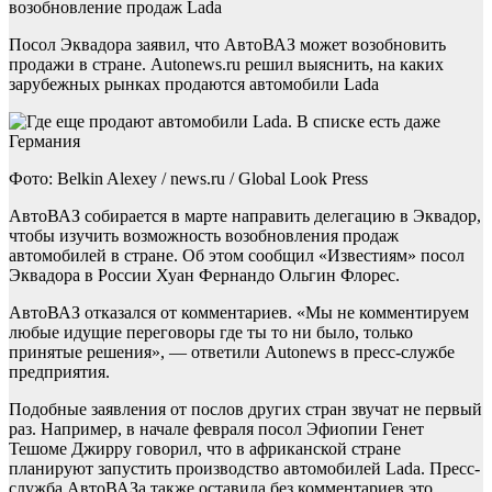
возобновление продаж Lada
Посол Эквадора заявил, что АвтоВАЗ может возобновить
продажи в стране. Autonews.ru решил выяснить, на каких
зарубежных рынках продаются автомобили Lada
Фото: Belkin Alexey / news.ru / Global Look Press
АвтоВАЗ собирается в марте направить делегацию в Эквадор,
чтобы изучить возможность возобновления продаж
автомобилей в стране. Об этом сообщил «Известиям» посол
Эквадора в России Хуан Фернандо Ольгин Флорес.
АвтоВАЗ отказался от комментариев. «Мы не комментируем
любые идущие переговоры где ты то ни было, только
принятые решения», — ответили Autonews в пресс-службе
предприятия.
Подобные заявления от послов других стран звучат не первый
раз. Например, в начале февраля посол Эфиопии Генет
Тешоме Джирру говорил, что в африканской стране
планируют запустить производство автомобилей Lada. Пресс-
служба АвтоВАЗа также оставила без комментариев это