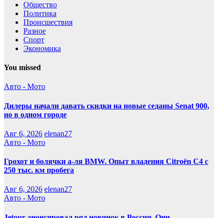
Общество
Политика
Происшествия
Разное
Спорт
Экономика
You missed
Авто - Мото
Дилеры начали давать скидки на новые седаны Senat 900,
но в одном городе
Авг 6, 2026
elenan27
Авто - Мото
Грохот и болячки а-ля BMW. Опыт владения Citroёn C4 с
250 тыс. км пробега
Авг 6, 2026
elenan27
Авто - Мото
Jetour анонсировал ряд новинок в России. Они