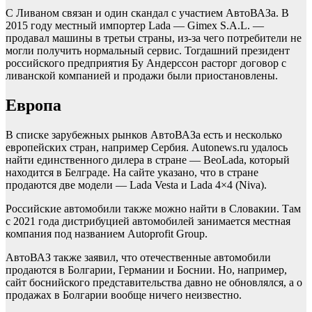
С Ливаном связан и один скандал с участием АвтоВАЗа. В
2015 году местный импортер Lada — Gimex S.A.L. —
продавал машины в третьи страны, из-за чего потребители не
могли получить нормальный сервис. Тогдашний президент
российского предприятия Бу Андерссон расторг договор с
ливанской компанией и продажи были приостановлены.
Европа
В списке зарубежных рынков АвтоВАЗа есть и несколько
европейских стран, например Сербия. Autonews.ru удалось
найти единственного дилера в стране — BeoLada, который
находится в Белграде. На сайте указано, что в стране
продаются две модели — Lada Vesta и Lada 4×4 (Niva).
Российские автомобили также можно найти в Словакии. Там
с 2021 года дистрибуцией автомобилей занимается местная
компания под названием Autoprofit Group.
АвтоВАЗ также заявил, что отечественные автомобили
продаются в Болгарии, Германии и Боснии. Но, например,
сайт боснийского представительства давно не обновлялся, а о
продажах в Болгарии вообще ничего неизвестно.