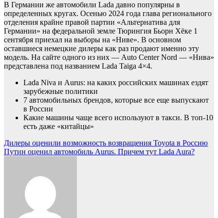
В Германии же автомобили Lada давно популярны в
определенных кругах. Осенью 2024 года глава регионального
отделения крайне правой партии «Альтернатива для
Германии» на федеральной земле Тюрингия Бьорн Хёке 1
сентября приехал на выборы на «Ниве». В основном
оставшиеся немецкие дилеры как раз продают именно эту
модель. На сайте одного из них — Auto Center Nord — «Нива»
представлена под названием Lada Taiga 4×4.
Lada Niva и Aurus: на каких российских машинах ездят
зарубежные политики
7 автомобильных брендов, которые все еще выпускают
в России
Какие машины чаще всего используют в такси. В топ-10
есть даже «китайцы»
Навигация
Дилеры оценили возможность возвращения Toyota в Россию
Путин оценил автомобиль Aurus. Причем тут Lada Aura?
по
записям