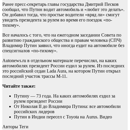
Ранее пресс-секретарь главы государства Дмитрий Песков
сообщал, что Путин водит автомобиль и «любит это делать».
Он добавил тогда, что простые водители «вряд ли» смогут
увидеть президента за рулем во время его поездок «по-
тихому».
Все началось с того, что на ежегодном заседании Совета по
развитию гражданского общества и правам человека (СПЧ)
Владимир Путин заявил, что иногда ездит на автомобиле без
спецсигналов «по-тихому».
Autonews.ru в отдельном материале перечислял, на каких
автомобилях президент России ездил за рулем. Из последних
это российский седан Lada Aura, на котором Путин открыл
последний участок трассы М-11.
Читайте также:
Путину — 73 года. На каких автомобилях ездил за
рулем президент России
От Николая II до Владимира Путина: все автомобили
российских лидеров
Путин в Индии пересел с Toyota на Aurus. Видео
Авторы Теги