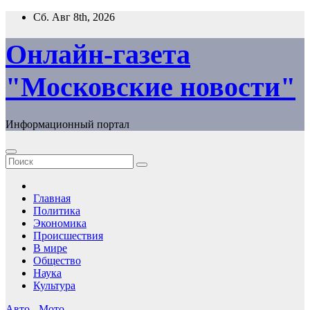
Перейти
Сб. Авг 8th, 2026
к
содержимому
Онлайн-газета
"Московские новости"
Информационный портал
Главная
Политика
Экономика
Происшествия
В мире
Общество
Наука
Культура
Авто - Мото