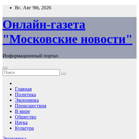
Перейти
Вс. Авг 9th, 2026
к
содержимому
Онлайн-газета
"Московские новости"
Информационный портал
Главная
Политика
Экономика
Происшествия
В мире
Общество
Наука
Культура
Экономика