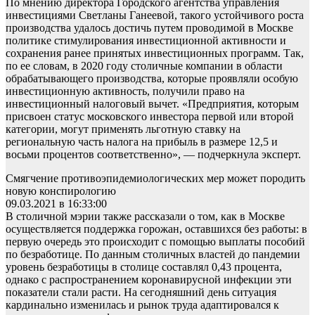
По мнению директора Городского агентства управления
инвестициями Светланы Ганеевой, такого устойчивого роста
производства удалось достичь путем проводимой в Москве
политике стимулирования инвестиционной активности и
сохранения ранее принятых инвестиционных программ. Так,
по ее словам, в 2020 году столичные компании в области
обрабатывающего производства, которые проявляли особую
инвестиционную активность, получили право на
инвестиционный налоговый вычет. «Предприятия, которым
присвоен статус московского инвестора первой или второй
категории, могут применять льготную ставку на
региональную часть налога на прибыль в размере 12,5 и
восьми процентов соответственно», — подчеркнула эксперт.
Смягчение противоэпидемиологических мер может породить
новую конспирологию
09.03.2021 в 16:33:00
В столичной мэрии также рассказали о том, как в Москве
осуществляется поддержка горожан, оставшихся без работы: в
первую очередь это происходит с помощью выплаты пособий
по безработице. По данным столичных властей до пандемии
уровень безработицы в столице составлял 0,43 процента,
однако с распространением коронавирусной инфекции эти
показатели стали расти. На сегодняшний день ситуация
кардинально изменилась и рынок труда адаптировался к