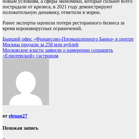
новым условиям, а сферы экономики, которые сильнее всего
пострадали от кризиса, в 2021 году демонстрируют
положительную динамику, отметили в мэрии.
Ранее эксперты оценили потери ресторанного бизнеса за
время коронавирусных ограничений.
Навигация
Бывший офис «Финансово-Промышленного Банка» в центре
Москвы продали за 258 млн рублей
по
Московские власти заявили о намерении сохранить
записям
«Елисеевский» гастроном
от
elenan27
Похожая запись