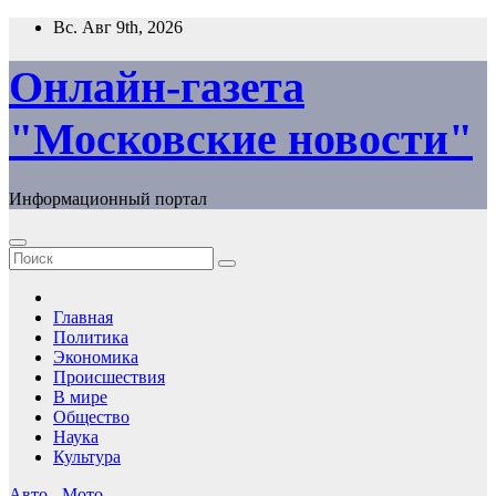
Перейти
Вс. Авг 9th, 2026
к
содержимому
Онлайн-газета
"Московские новости"
Информационный портал
Главная
Политика
Экономика
Происшествия
В мире
Общество
Наука
Культура
Авто - Мото