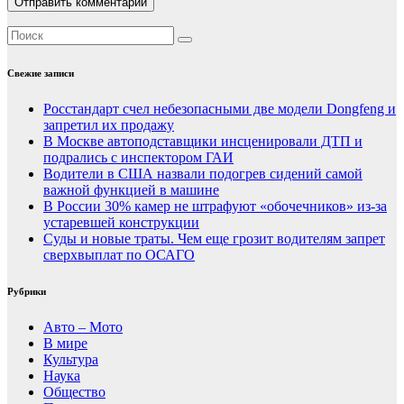
Свежие записи
Росстандарт счел небезопасными две модели Dongfeng и
запретил их продажу
В Москве автоподставщики инсценировали ДТП и
подрались с инспектором ГАИ
Водители в США назвали подогрев сидений самой
важной функцией в машине
В России 30% камер не штрафуют «обочечников» из-за
устаревшей конструкции
Суды и новые траты. Чем еще грозит водителям запрет
сверхвыплат по ОСАГО
Рубрики
Авто – Мото
В мире
Культура
Наука
Общество