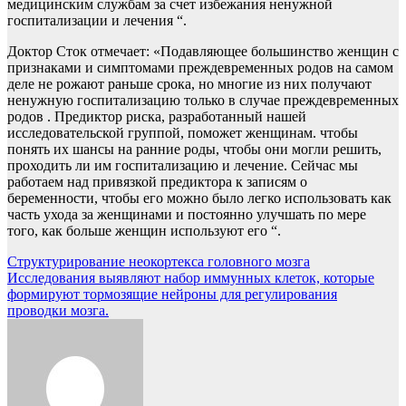
медицинским службам за счет избежания ненужной
госпитализации и лечения “.
Доктор Сток отмечает: «Подавляющее большинство женщин с
признаками и симптомами преждевременных родов на самом
деле не рожают раньше срока, но многие из них получают
ненужную госпитализацию только в случае преждевременных
родов . Предиктор риска, разработанный нашей
исследовательской группой, поможет женщинам. чтобы
понять их шансы на ранние роды, чтобы они могли решить,
проходить ли им госпитализацию и лечение. Сейчас мы
работаем над привязкой предиктора к записям о
беременности, чтобы его можно было легко использовать как
часть ухода за женщинами и постоянно улучшать по мере
того, как больше женщин используют его “.
Навигация
Структурирование неокортекса головного мозга
Исследования выявляют набор иммунных клеток, которые
по
формируют тормозящие нейроны для регулирования
записям
проводки мозга.