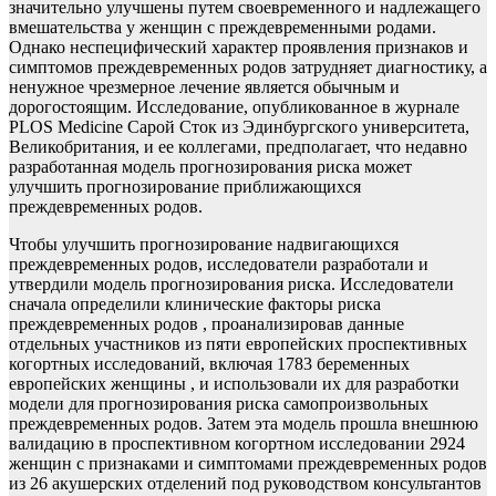
значительно улучшены путем своевременного и надлежащего
вмешательства у женщин с преждевременными родами.
Однако неспецифический характер проявления признаков и
симптомов преждевременных родов затрудняет диагностику, а
ненужное чрезмерное лечение является обычным и
дорогостоящим. Исследование, опубликованное в журнале
PLOS Medicine Сарой Сток из Эдинбургского университета,
Великобритания, и ее коллегами, предполагает, что недавно
разработанная модель прогнозирования риска может
улучшить прогнозирование приближающихся
преждевременных родов.
Чтобы улучшить прогнозирование надвигающихся
преждевременных родов, исследователи разработали и
утвердили модель прогнозирования риска. Исследователи
сначала определили клинические факторы риска
преждевременных родов , проанализировав данные
отдельных участников из пяти европейских проспективных
когортных исследований, включая 1783 беременных
европейских женщины , и использовали их для разработки
модели для прогнозирования риска самопроизвольных
преждевременных родов. Затем эта модель прошла внешнюю
валидацию в проспективном когортном исследовании 2924
женщин с признаками и симптомами преждевременных родов
из 26 акушерских отделений под руководством консультантов