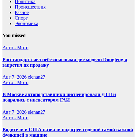
Политика
Происшествия
Разное
Спорт
Экономика
You missed
Авто - Мото
Росстандарт счел небезопасными две модели Dongfeng и
запретил их продажу
Авг 7, 2026
elenan27
Авто - Мото
В Москве автоподставщики инсценировали ДТП и
подрались с инспектором ГАИ
Авг 7, 2026
elenan27
Авто - Мото
Водители в США назвали подогрев сидений самой важной
функцией в машине