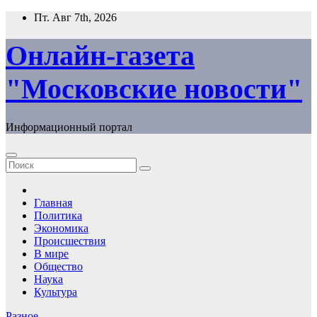
Перейти
Пт. Авг 7th, 2026
к
содержимому
Онлайн-газета
"Московские новости"
Информационный портал
Главная
Политика
Экономика
Происшествия
В мире
Общество
Наука
Культура
Разное