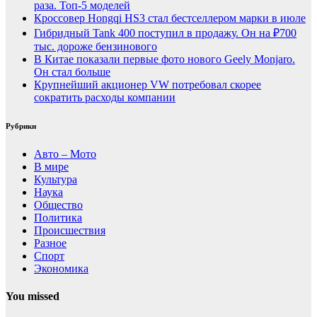
раза. Топ-5 моделей
Кроссовер Hongqi HS3 стал бестселлером марки в июле
Гибридный Tank 400 поступил в продажу. Он на ₽700
тыс. дороже бензинового
В Китае показали первые фото нового Geely Monjaro.
Он стал больше
Крупнейший акционер VW потребовал скорее
сократить расходы компании
Рубрики
Авто – Мото
В мире
Культура
Наука
Общество
Политика
Происшествия
Разное
Спорт
Экономика
You missed