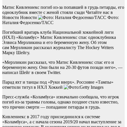
Матис Кивлениекс погиб из-за попавшей в грудь петарды, его
одноклубник вместе с женой стояли сзади
Читайте нас в
Новости Новости
Фото:
Наталия Федосенко/ТАСС
Погибший вратарь клуба Национальной хоккейной лиги
(НХЛ) «Коламбус» Матис Кивлениекс спас одноклубника
Элвиса Мерзликина и его беременную жену. Об этом
сам Мерзликин рассказал журналисту The Hockey Writers
Марку Шейгу.
«Мерзликин рассказал, что Матис Кивлениекс спас его и
беременную жену. Они были на 20-30 футов позади него», —
написал Шейг в своем Twitter.
Парад яхт и танцы под «Руки вверх». Россияне «Тампы»
отметили титул в НХЛ
Хоккей
Пресс-служба «Коламбуса» изначально сообщала, что игрок
погиб из-за травмы головы, однако позднее стало известно,
что причин смерти — попадание петарды в грудь.
Кивлениекс в 2017 году присоединился к системе
«Коламбуса», а с начала сезона 2019/20 начал выступление за
основную команду. В нынешнем сезоне он выходил на лед в