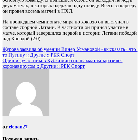
двух матчах, в которых одержал одну победу. Всего за карьеру
он провел восемь матчей в НХЛ.
На прошедшем чемпионате мира по хоккею он выступал в
составе сборной Латвии. В частности он принял участие в
матче, который завершился первой в истории Латвии победой
над Канадой (2:0).
Навигация
Журова заявила об умении Винер-Усмановой «высказать» что-
то Путину :: Другие :: РБК Спорт
по
Один из участников Кубка мира по шахматам заразился
записям
коронавирусом :: Другие :: РБК Спорт
от
elenan27
Похожая запись