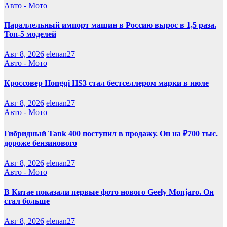
Авто - Мото
Параллельный импорт машин в Россию вырос в 1,5 раза.
Топ-5 моделей
Авг 8, 2026
elenan27
Авто - Мото
Кроссовер Hongqi HS3 стал бестселлером марки в июле
Авг 8, 2026
elenan27
Авто - Мото
Гибридный Tank 400 поступил в продажу. Он на ₽700 тыс.
дороже бензинового
Авг 8, 2026
elenan27
Авто - Мото
В Китае показали первые фото нового Geely Monjaro. Он
стал больше
Авг 8, 2026
elenan27