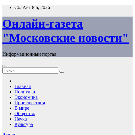
Перейти
Сб. Авг 8th, 2026
к
содержимому
Онлайн-газета
"Московские новости"
Информационный портал
Главная
Политика
Экономика
Происшествия
В мире
Общество
Наука
Культура
Разное