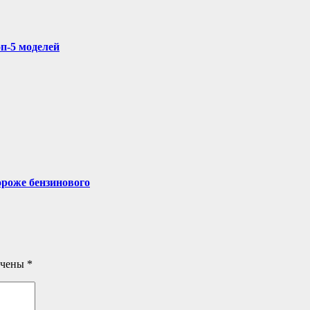
п-5 моделей
ороже бензинового
ечены
*