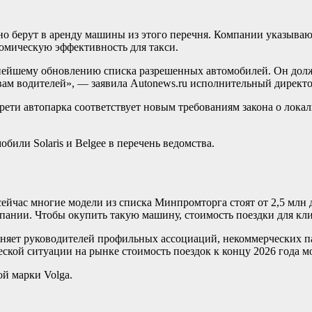
но берут в аренду машины из этого перечня. Компании указываю
номическую эффективность для такси.
нейшему обновлению списка разрешенных автомобилей. Он долже
ывам водителей», — заявила Autonews.ru исполнительный директ
ети автопарка соответствует новым требованиям закона о локал
или Solaris и Belgee в перечень ведомства.
сейчас многие модели из списка Минпромторга стоят от 2,5 млн 
пании. Чтобы окупить такую машину, стоимость поездки для клие
иняет руководителей профильных ассоциаций, некоммерческих п
ческой ситуации на рынке стоимость поездок к концу 2026 года 
й марки Volga.