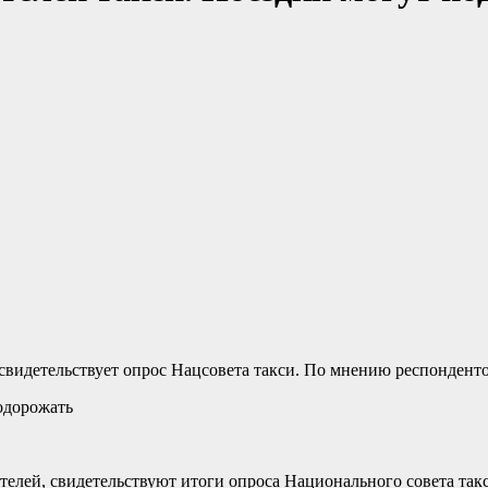
свидетельствует опрос Нацсовета такси. По мнению респонденто
телей, свидетельствуют итоги опроса Национального совета так