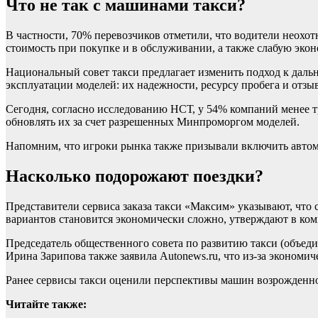
Что не так с машинами такси?
В частности, 70% перевозчиков отметили, что водители неохот
стоимость при покупке и в обслуживании, а также слабую эко
Национальный совет такси предлагает изменить подход к даль
эксплуатации моделей: их надежности, ресурсу пробега и отз
Сегодня, согласно исследованию НСТ, у 54% компаний менее тр
обновлять их за счет разрешенных Минпроморгом моделей.
Напомним, что игроки рынка также призывали включить автомоб
Насколько подорожают поездки?
Представители сервиса заказа такси «Максим» указывают, что 
вариантов становится экономически сложно, утверждают в ком
Председатель общественного совета по развитию такси (объед
Ирина Зарипова также заявила Autonews.ru, что из-за экономи
Ранее сервисы такси оценили перспективы машин возрожденно
Читайте также: