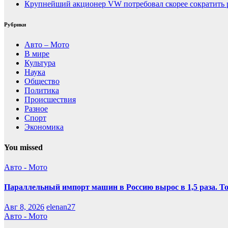
Крупнейший акционер VW потребовал скорее сократить 
Рубрики
Авто – Мото
В мире
Культура
Наука
Общество
Политика
Происшествия
Разное
Спорт
Экономика
You missed
Авто - Мото
Параллельный импорт машин в Россию вырос в 1,5 раза. То
Авг 8, 2026
elenan27
Авто - Мото