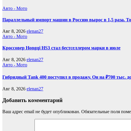
Авто - Мото
Параллельный импорт машин в Россию вырос в 1,5 раза. То
Авг 8, 2026
elenan27
Авто - Мото
Кроссовер Hongqi HS3 стал бестселлером марки в июле
Авг 8, 2026
elenan27
Авто - Мото
Гибридный Tank 400 поступил в продажу. Он на ₽700 тыс. д
Авг 8, 2026
elenan27
Добавить комментарий
Ваш адрес email не будет опубликован.
Обязательные поля пом