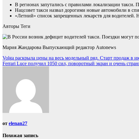
В регионах запутались с правилами локализации такси.
Нацсовет такси назвал дорогими новые автомобили в с
«Летний» список запрещенных лекарств для водителей. 
Авторы Теги
Мария Жандарова Выпускающий редактор Autonews
Навигация
Volga раскрыла цены на весь модельный ряд. Старт продаж в и
Ferrari Luce получил 1050 сил, поворотный экран и очень стра
по
записям
от
elenan27
Похожая запись