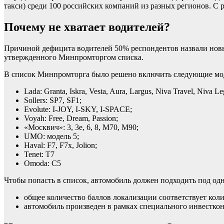
такси) среди 100 российских компаний из разных регионов. С 
Почему не хватает водителей?
Причиной дефицита водителей 50% респондентов назвали новые
утвержденного Минпромторгом списка.
В список Минпромторга было решено включить следующие мо
Lada: Granta, Iskra, Vesta, Aura, Largus, Niva Travel, Niva L
Sollers: SP7, SF1;
Evolute: I-JOY, I-SKY, I-SPACE;
Voyah: Free, Dream, Passion;
«Москвич»: 3, 3е, 6, 8, М70, М90;
UMO: модель 5;
Haval: F7, F7x, Jolion;
Tenet: T7
Omoda: C5
Чтобы попасть в список, автомобиль должен подходить под одн
общее количество баллов локализации соответствует коли
автомобиль произведен в рамках специального инвестконт