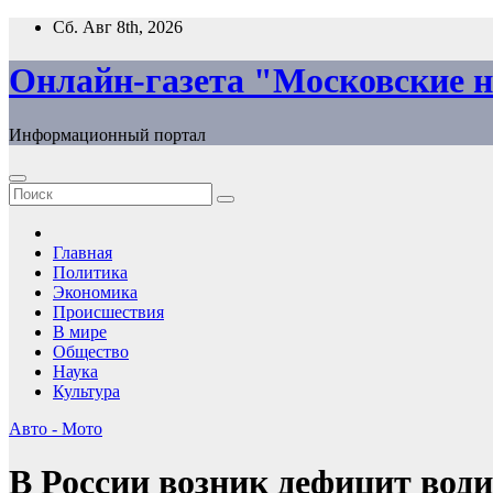
Перейти
Сб. Авг 8th, 2026
к
содержимому
Онлайн-газета "Московские н
Информационный портал
Главная
Политика
Экономика
Происшествия
В мире
Общество
Наука
Культура
Авто - Мото
В России возник дефицит води