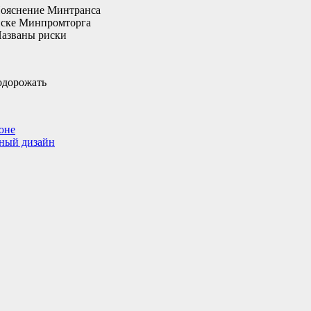
 Пояснение Минтранса
писке Минпромторга
Названы риски
юне
нный дизайн