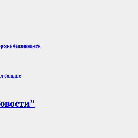
ороже бензинового
ал больше
овости"