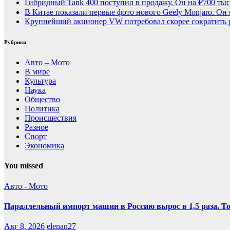
Гибридный Tank 400 поступил в продажу. Он на ₽700 тыс
В Китае показали первые фото нового Geely Monjaro. Он 
Крупнейший акционер VW потребовал скорее сократить 
Рубрики
Авто – Мото
В мире
Культура
Наука
Общество
Политика
Происшествия
Разное
Спорт
Экономика
You missed
Авто - Мото
Параллельный импорт машин в Россию вырос в 1,5 раза. То
Авг 8, 2026
elenan27