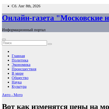
Перейти
Сб. Авг 8th, 2026
к
содержимому
Онлайн-газета "Московские н
Информационный портал
Главная
Политика
Экономика
Происшествия
В мире
Общество
Наука
Культура
Авто - Мото
Вот как изменятся цены на мо