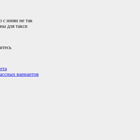
о с ними не так
ны для такси
ета
лассных вариантов