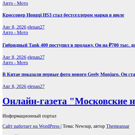
Авто - Мото
Кроссовер Hongqi HS3 стал бестселлером марки в июле
Авг 8, 2026
elenan27
Авто - Мото
Гибридный Tank 400 поступил в продажу. Он на ₽700 тыс. д
Авг 8, 2026
elenan27
Авто - Мото
В Китае показали первые фото нового Geely Monjaro. Он ст
Авг 8, 2026
elenan27
Онлайн-газета "Московские н
Информационный портал
Сайт работает на WordPress
|
Тема: Newsup, автор
Themeansar