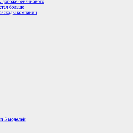
. дороже бензинового
стал больше
расходы компании
п-5 моделей