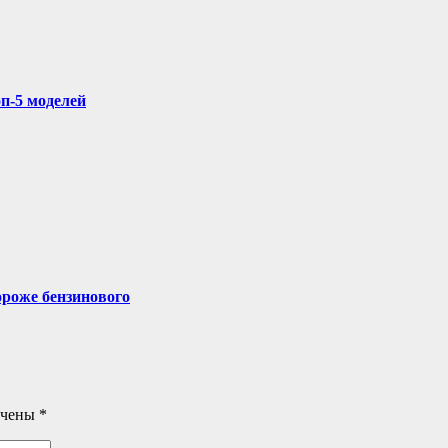
п-5 моделей
ороже бензинового
ечены
*