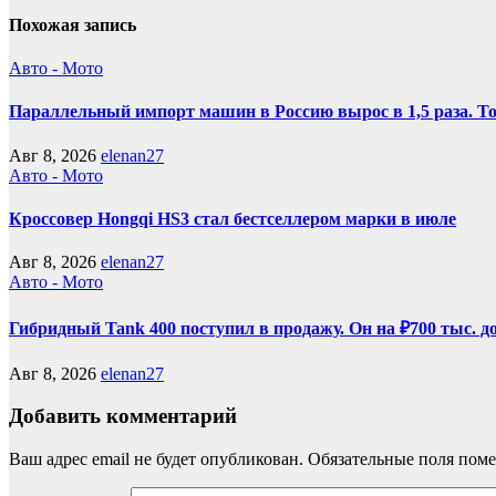
Похожая запись
Авто - Мото
Параллельный импорт машин в Россию вырос в 1,5 раза. То
Авг 8, 2026
elenan27
Авто - Мото
Кроссовер Hongqi HS3 стал бестселлером марки в июле
Авг 8, 2026
elenan27
Авто - Мото
Гибридный Tank 400 поступил в продажу. Он на ₽700 тыс. д
Авг 8, 2026
elenan27
Добавить комментарий
Ваш адрес email не будет опубликован.
Обязательные поля пом