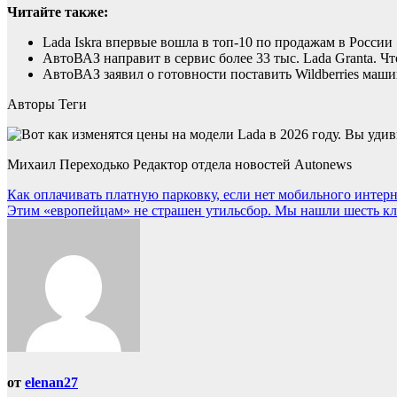
Читайте также:
Lada Iskra впервые вошла в топ-10 по продажам в России
АвтоВАЗ направит в сервис более 33 тыс. Lada Granta. Чт
АвтоВАЗ заявил о готовности поставить Wildberries маши
Авторы Теги
Михаил Переходько Редактор отдела новостей Autonews
Навигация
Как оплачивать платную парковку, если нет мобильного интерн
Этим «европейцам» не страшен утильсбор. Мы нашли шесть к
по
записям
от
elenan27