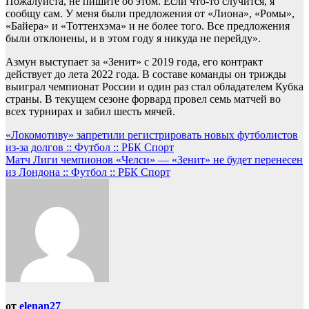
Пожалуйста, не пишите об этом. Если что-то случится, я
сообщу сам. У меня были предложения от «Лиона», «Ромы»,
«Байера» и «Тоттенхэма» и не более того. Все предложения
были отклонены, и в этом году я никуда не перейду».
Азмун выступает за «Зенит» с 2019 года, его контракт
действует до лета 2022 года. В составе команды он трижды
выиграл чемпионат России и один раз стал обладателем Кубка
страны. В текущем сезоне форвард провел семь матчей во
всех турнирах и забил шесть мячей.
Навигация
«Локомотиву» запретили регистрировать новых футболистов
из-за долгов :: Футбол :: РБК Спорт
по
Матч Лиги чемпионов «Челси» — «Зенит» не будет перенесен
записям
из Лондона :: Футбол :: РБК Спорт
от
elenan27