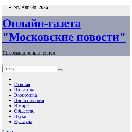
Перейти
Чт. Авг 6th, 2026
к
содержимому
Онлайн-газета
"Московские новости"
Информационный портал
Главная
Политика
Экономика
Происшествия
В мире
Общество
Наука
Культура
Спорт