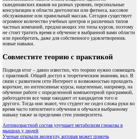
скандинавских языков на разных уровнях, персональные
консультации в области диетологии или фитнеса, кассовое
обслуживание или правильный массаж. Сегодня существует
огромное количество учебных центров и различных типов
частных компаний, предлагающих эти типы курсов, поэтому
не стоит тратить время и обучение в выбранной вами области
или приобретать, даже для собственного удовлетворения,
новые навыки.
Совместите теорию с практикой
Подводя итог – давно известно, что теорию нужно совмещать
с практикой. Общий доступ к теоретическим знаниям, вкл. В
связи с развитием сети Интернет и возможностью проходить
короткие, но интенсивные курсы, нацеленные, например, на
обучение работе с определенной компьютерной программой,
работодатели все чаще ожидают от кандидатов того и
другого. Тогда они знают, что студент не сидел сложа руки во
время часто пятилетнего обучения и обучался выбранному
навыку также за пределами стен университета.
Навигация
Антивозрастной состав улучшает метаболизм глюкозы в
мышцах у людей
по
Ученые открыли молекулу, которая может помочь