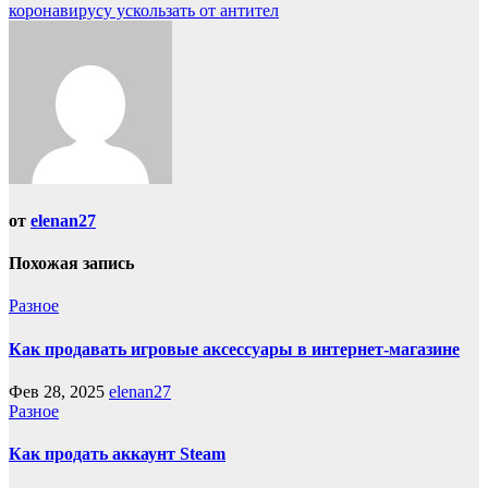
записям
коронавирусу ускользать от антител
от
elenan27
Похожая запись
Разное
Как продавать игровые аксессуары в интернет-магазине
Фев 28, 2025
elenan27
Разное
Как продать аккаунт Steam