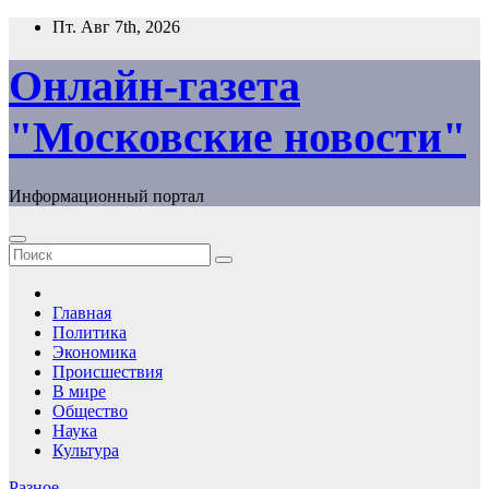
Перейти
Пт. Авг 7th, 2026
к
содержимому
Онлайн-газета
"Московские новости"
Информационный портал
Главная
Политика
Экономика
Происшествия
В мире
Общество
Наука
Культура
Разное