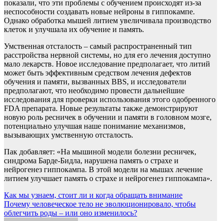
показали, что эти проблемы с обучением происходят из-за
неспособности создавать новые нейроны в гиппокампе.
Однако обработка мышей литием увеличивала производство
клеток и улучшала их обучение и память.
Умственная отсталость – самый распространенный тип
расстройства нервной системы, но для его лечения доступно
мало лекарств. Новое исследование предполагает, что литий
может быть эффективным средством лечения дефектов
обучения и памяти, вызванных BBS, и исследователи
предполагают, что необходимо провести дальнейшие
исследования для проверки использования этого одобренного
FDA препарата. Новые результаты также демонстрируют
новую роль ресничек в обучении и памяти в головном мозге,
потенциально улучшая наше понимание механизмов,
вызывающих умственную отсталость.
Пак добавляет: «На мышиной модели болезни ресничек,
синдрома Барде-Бидла, нарушена память о страхе и
нейрогенез гиппокампа. В этой модели на мышах лечение
литием улучшает память о страхе и нейрогенез гиппокампа».
Навигация
Как мы узнаем, стоит ли и когда обращать внимание
Почему человеческое тело не эволюционировало, чтобы
по
облегчить роды – или оно изменилось?