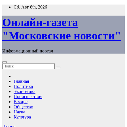
Перейти
Сб. Авг 8th, 2026
к
содержимому
Онлайн-газета
"Московские новости"
Информационный портал
Главная
Политика
Экономика
Происшествия
В мире
Общество
Наука
Культура
Разное