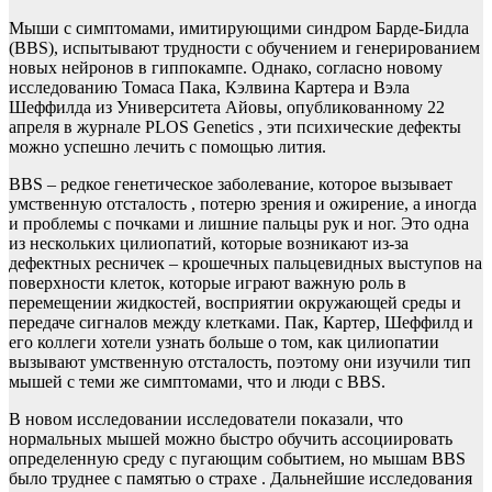
Мыши с симптомами, имитирующими синдром Барде-Бидла
(BBS), испытывают трудности с обучением и генерированием
новых нейронов в гиппокампе. Однако, согласно новому
исследованию Томаса Пака, Кэлвина Картера и Вэла
Шеффилда из Университета Айовы, опубликованному 22
апреля в журнале PLOS Genetics , эти психические дефекты
можно успешно лечить с помощью лития.
BBS – редкое генетическое заболевание, которое вызывает
умственную отсталость , потерю зрения и ожирение, а иногда
и проблемы с почками и лишние пальцы рук и ног. Это одна
из нескольких цилиопатий, которые возникают из-за
дефектных ресничек – крошечных пальцевидных выступов на
поверхности клеток, которые играют важную роль в
перемещении жидкостей, восприятии окружающей среды и
передаче сигналов между клетками. Пак, Картер, Шеффилд и
его коллеги хотели узнать больше о том, как цилиопатии
вызывают умственную отсталость, поэтому они изучили тип
мышей с теми же симптомами, что и люди с BBS.
В новом исследовании исследователи показали, что
нормальных мышей можно быстро обучить ассоциировать
определенную среду с пугающим событием, но мышам BBS
было труднее с памятью о страхе . Дальнейшие исследования