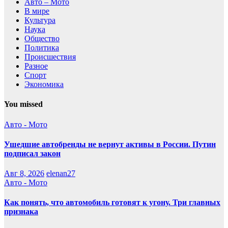
Авто – Мото
В мире
Культура
Наука
Общество
Политика
Происшествия
Разное
Спорт
Экономика
You missed
Авто - Мото
Ушедшие автобренды не вернут активы в России. Путин
подписал закон
Авг 8, 2026
elenan27
Авто - Мото
Как понять, что автомобиль готовят к угону. Три главных
признака