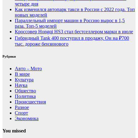
четыре дня
Как изменился автопарк такси в России с 2022 года. Топ
новых моделей
Параллельный импорт машин в Россию вырос в 1,5
раза. Топ-5 моделей
Кроссовер Hongqi HS3 стал бестселлером марки в июле
Гибридный Tank 400 поступил в продажу. Он на ₽700
тыс. дороже бензинового
Рубрики
Авто – Мото
В мире
Культура
Наука
Общество
Политика
Происшествия
Разное
Спорт
Экономика
You missed