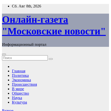
Перейти
Сб. Авг 8th, 2026
к
содержимому
Онлайн-газета
"Московские новости"
Информационный портал
Главная
Политика
Экономика
Происшествия
В мире
Общество
Наука
Культура
Разное